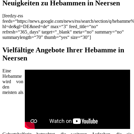
Neuigkeiten zu Hebammen in Neersen
[feedzy-rss
feeds=“https://news.google.com/news/rss/search/section/q/hebamme
hl=de&gl=DE&ned=de“ max=“3″ feed_title=“no“
refresh=“365_days“ target=“_blank“ meta=“no“ summary=“no“
summarylength=“70″ thumb=“yes“ size=“30″]
Vielfältige Angebote Ihrer Hebamme in
Neersen
Eine
Hebamme
wird von
den
meisten als