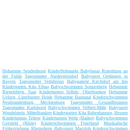
Hebamme Sendenhorst
Kinderflohmarkt Babybasar Rotenburg an
der Fulda
Tagesmutter Niedergörsdorf
Babysport Oettingen in
Bayern
Tagesmutter Veitsbronn
Babygalerie Kirchdorf am Inn
Kindergarten Kita Eibau
Babyschwimmen Sonnenberg
Hebamme
Riegelsberg, Saar
Kinderturnen Selbitz, Oberfranken
Hebamme
Uelzen, Lüneburger Heide
Hebamme Baunatal
Kinderschwimmen
Neubrandenburg, Mecklenburg
Tagesmutter Gesundbrunnen
Tagesmutter Karlshorst
Babyschwimmen Velbert-Mitte
Babysport
Wendelstein, Mittelfranken
Kindergarten Kita Babenhausen, Hessen
Kinderturnen Teltow
Kinderturnen Wehr (Baden)
Babyschwimmen
Gersfeld (Rhön)
Kinderschwimmen Fruerlund
Musikalische
Früherziehung Rheinsberg
Babysport Marxloh
Kinderschwimmen