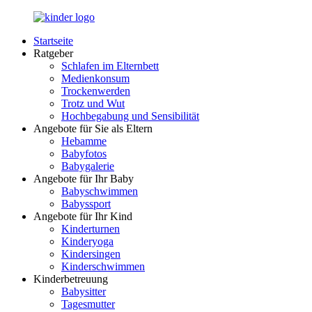
Zurück
zum
Startseite
Inhalt
LuckyKids.de
Das
Ratgeber
Portal
Schlafen im Elternbett
für
Medienkonsum
Ihren
Trockenwerden
Nachwuchs
Trotz und Wut
Hochbegabung und Sensibilität
Angebote für Sie als Eltern
Hebamme
Babyfotos
Babygalerie
Angebote für Ihr Baby
Babyschwimmen
Babyssport
Angebote für Ihr Kind
Kinderturnen
Kinderyoga
Kindersingen
Kinderschwimmen
Kinderbetreuung
Babysitter
Tagesmutter