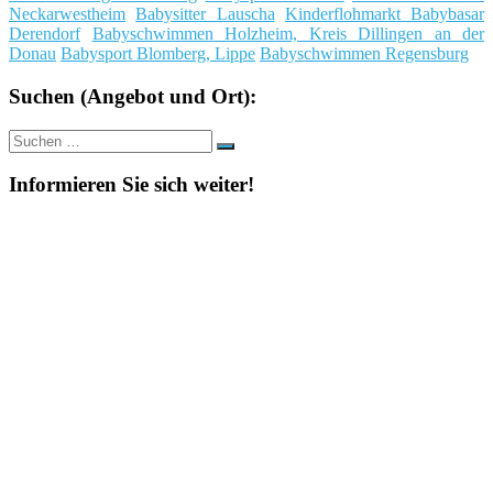
Neckarwestheim
Babysitter Lauscha
Kinderflohmarkt Babybasar
Derendorf
Babyschwimmen Holzheim, Kreis Dillingen an der
Donau
Babysport Blomberg, Lippe
Babyschwimmen Regensburg
Suchen (Angebot und Ort):
Suche
Suchen
nach:
Informieren Sie sich weiter!