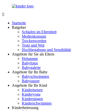
Zurück
zum
Inhalt
LuckyKids.de
Das
Portal
Startseite
für
Ratgeber
Ihren
Schlafen im Elternbett
Nachwuchs
Medienkonsum
Trockenwerden
Trotz und Wut
Hochbegabung und Sensibilität
Angebote für Sie als Eltern
Hebamme
Babyfotos
Babygalerie
Angebote für Ihr Baby
Babyschwimmen
Babyssport
Angebote für Ihr Kind
Kinderturnen
Kinderyoga
Kindersingen
Kinderschwimmen
Kinderbetreuung