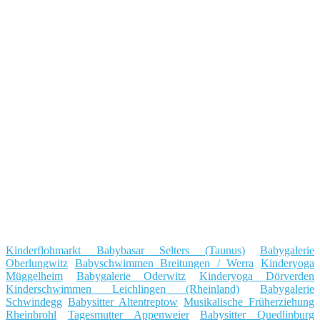
Kinderflohmarkt Babybasar Selters (Taunus)
Babygalerie
Oberlungwitz
Babyschwimmen Breitungen / Werra
Kinderyoga
Müggelheim
Babygalerie Oderwitz
Kinderyoga Dörverden
Kinderschwimmen Leichlingen (Rheinland)
Babygalerie
Schwindegg
Babysitter Altentreptow
Musikalische Früherziehung
Rheinbrohl
Tagesmutter Appenweier
Babysitter Quedlinburg