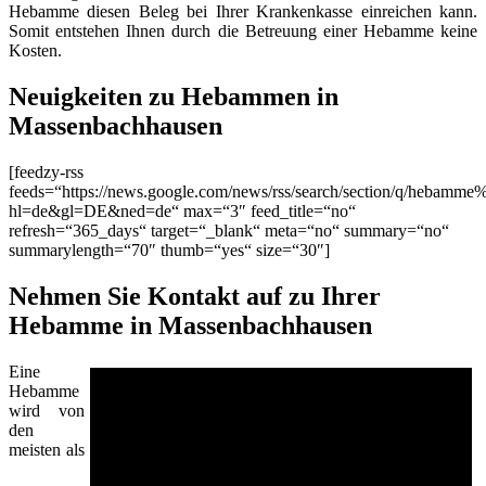
Hebamme diesen Beleg bei Ihrer Krankenkasse einreichen kann.
Somit entstehen Ihnen durch die Betreuung einer Hebamme keine
Kosten.
Neuigkeiten zu Hebammen in
Massenbachhausen
[feedzy-rss
feeds=“https://news.google.com/news/rss/search/section/q/hebamm
hl=de&gl=DE&ned=de“ max=“3″ feed_title=“no“
refresh=“365_days“ target=“_blank“ meta=“no“ summary=“no“
summarylength=“70″ thumb=“yes“ size=“30″]
Nehmen Sie Kontakt auf zu Ihrer
Hebamme in Massenbachhausen
Eine
Hebamme
wird von
den
meisten als