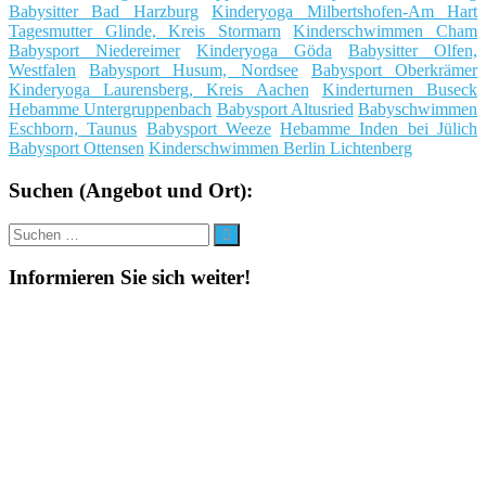
Babysitter Bad Harzburg
Kinderyoga Milbertshofen-Am Hart
Tagesmutter Glinde, Kreis Stormarn
Kinderschwimmen Cham
Babysport Niedereimer
Kinderyoga Göda
Babysitter Olfen,
Westfalen
Babysport Husum, Nordsee
Babysport Oberkrämer
Kinderyoga Laurensberg, Kreis Aachen
Kinderturnen Buseck
Hebamme Untergruppenbach
Babysport Altusried
Babyschwimmen
Eschborn, Taunus
Babysport Weeze
Hebamme Inden bei Jülich
Babysport Ottensen
Kinderschwimmen Berlin Lichtenberg
Suchen (Angebot und Ort):
Suche
Suchen
nach:
Informieren Sie sich weiter!