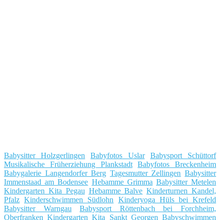
Babysitter Holzgerlingen
Babyfotos Uslar
Babysport Schüttorf
Musikalische Früherziehung Plankstadt
Babyfotos Breckenheim
Babygalerie Langendorfer Berg
Tagesmutter Zellingen
Babysitter
Immenstaad am Bodensee
Hebamme Grimma
Babysitter Metelen
Kindergarten Kita Pegau
Hebamme Balve
Kinderturnen Kandel,
Pfalz
Kinderschwimmen Südlohn
Kinderyoga Hüls bei Krefeld
Babysitter Warngau
Babysport Röttenbach bei Forchheim,
Oberfranken
Kindergarten Kita Sankt Georgen
Babyschwimmen