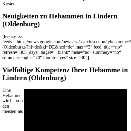
Kosten.
Neuigkeiten zu Hebammen in Lindern
(Oldenburg)
[feedzy-rss
feeds=“https://news.google.com/news/rss/search/section/q/hebamme
(Oldenburg)/?hl=de&gl=DE&ned=de“ max=“3″ feed_title=“no“
refresh=“365_days“ target=“_blank“ meta=“no“ summary=“no“
summarylength=“70″ thumb=“yes“ size=“30″]
Vielfältige Kompetenz Ihrer Hebamme in
Lindern (Oldenburg)
Eine
Hebamme
wird von
den
meisten als