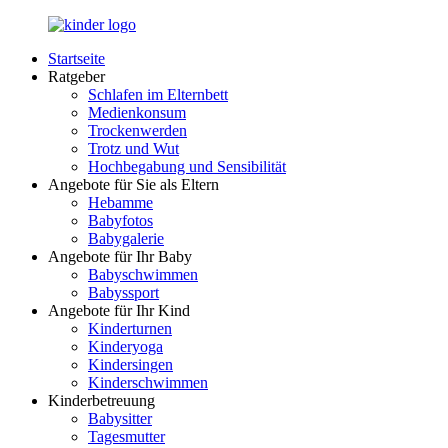
Zurück
zum
Startseite
Inhalt
LuckyKids.de
Das
Ratgeber
Portal
Schlafen im Elternbett
für
Medienkonsum
Ihren
Trockenwerden
Nachwuchs
Trotz und Wut
Hochbegabung und Sensibilität
Angebote für Sie als Eltern
Hebamme
Babyfotos
Babygalerie
Angebote für Ihr Baby
Babyschwimmen
Babyssport
Angebote für Ihr Kind
Kinderturnen
Kinderyoga
Kindersingen
Kinderschwimmen
Kinderbetreuung
Babysitter
Tagesmutter