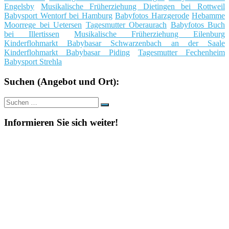
Engelsby
Musikalische Früherziehung Dietingen bei Rottweil
Babysport Wentorf bei Hamburg
Babyfotos Harzgerode
Hebamme
Moorrege bei Uetersen
Tagesmutter Oberaurach
Babyfotos Buch
bei Illertissen
Musikalische Früherziehung Eilenburg
Kinderflohmarkt Babybasar Schwarzenbach an der Saale
Kinderflohmarkt Babybasar Piding
Tagesmutter Fechenheim
Babysport Strehla
Suchen (Angebot und Ort):
Suche
Suchen
nach:
Informieren Sie sich weiter!