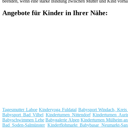
beenden, wenn eine starke Bindung zwischen Mutter und Kind vorhande
Angebote für Kinder in Ihrer Nähe:
Tagesmutter Laboe
Kinderyoga Fuldatal
Babysport Windach, Kreis
Babysport Bad Vilbel
Kinderturnen Nittendorf
Kinderturnen Auri
Babyschwimmen Lehe
Babygalerie Alpen
Kinderturnen Mülheim an
Bad Soden-Salmünster
Kinderflohmarkt Babybasar Neumarkt-San