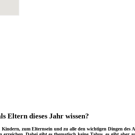
ls Eltern dieses Jahr wissen?
indern, zum Elternsein und zu alle den wichtigen Dingen des Au
 erreichen. Dabei gibt es thematisch keine Tabus, es gibt aber a