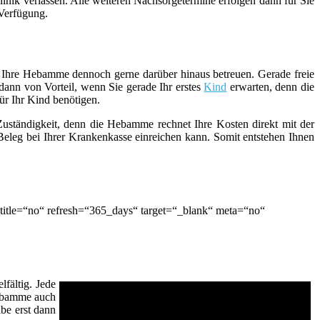
inik verlassen. Alle weiteren Nachsorgetermine erfolgen dann für Sie
 Verfügung.
ie Ihre Hebamme dennoch gerne darüber hinaus betreuen. Gerade freie
ann von Vorteil, wenn Sie gerade Ihr erstes
Kind
erwarten, denn die
ür Ihr Kind benötigen.
 Zuständigkeit, denn die Hebamme rechnet Ihre Kosten direkt mit der
eleg bei Ihrer Krankenkasse einreichen kann. Somit entstehen Ihnen
itle=“no“ refresh=“365_days“ target=“_blank“ meta=“no“
fältig. Jede
Hebamme auch
be erst dann