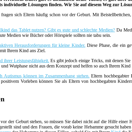
ets individuelle Lösungen finden. Wir Sie auf diesem Weg zur Lös
fragen sich Eltern häufig schon vor der Geburt. Mit Beistellbettche
lkind das Tablet nutzen? Gibt es gute und schlechte Medien?
Da Medie
ute Medien wie Bücher oder Hörspiele sollten nie tabu sein.
aktiven Herausforderungen für kleine Kinder.
Diese Phase, die ein ge
it Ihrem Kind ans Ziel.
 ihrer Leistungsfähigkeit.
Es gibt jedoch einige Tricks, mit denen Sie
z- und Wutphase nicht aus dem Konzept und helfen so auch Ihrem Kind i
uch Autismus können im Zusammenhang stehen.
Eltern hochbegabter K
t positivem Vorleben können Sie als Eltern von hochbegabten Kind
en
vor der Geburt stehen, so müssen Sie dabei nicht auf die Hilfe ein
estellt sind und den Frauen, die vorab keine Hebamme gesucht haben be