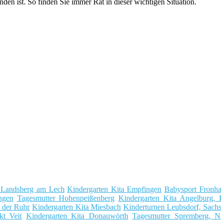
n ist. So finden Sie immer Rat in dieser wichtigen Situation.
 Landsberg am Lech
Kindergarten Kita Empfingen
Babysport Fronh
ngen
Tagesmutter Hohenpeißenberg
Kindergarten Kita Angelburg, 
 der Ruhr
Kindergarten Kita Miesbach
Kinderturnen Leubsdorf, Sach
kt Veit
Kindergarten Kita Donauwörth
Tagesmutter Spremberg, Ni