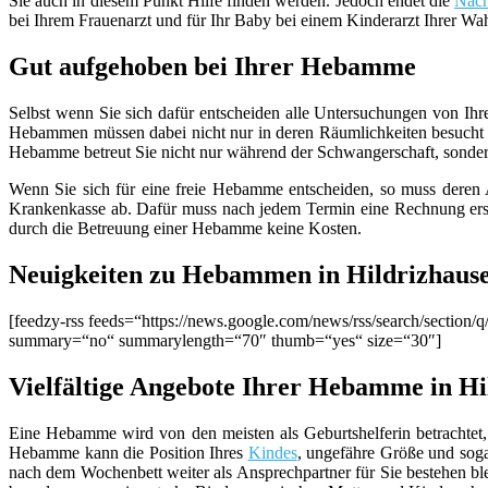
Sie auch in diesem Punkt Hilfe finden werden. Jedoch endet die
Nach
bei Ihrem Frauenarzt und für Ihr Baby bei einem Kinderarzt Ihrer Wa
Gut aufgehoben bei Ihrer Hebamme
Selbst wenn Sie sich dafür entscheiden alle Untersuchungen von Ihr
Hebammen müssen dabei nicht nur in deren Räumlichkeiten besucht 
Hebamme betreut Sie nicht nur während der Schwangerschaft, sondern g
Wenn Sie sich für eine freie Hebamme entscheiden, so muss deren Ar
Krankenkasse ab. Dafür muss nach jedem Termin eine Rechnung erste
durch die Betreuung einer Hebamme keine Kosten.
Neuigkeiten zu Hebammen in Hildrizhaus
[feedzy-rss feeds=“https://news.google.com/news/rss/search/sect
summary=“no“ summarylength=“70″ thumb=“yes“ size=“30″]
Vielfältige Angebote Ihrer Hebamme in Hi
Eine Hebamme wird von den meisten als Geburtshelferin betrachtet, 
Hebamme kann die Position Ihres
Kindes
, ungefähre Größe und sog
nach dem Wochenbett weiter als Ansprechpartner für Sie bestehen b