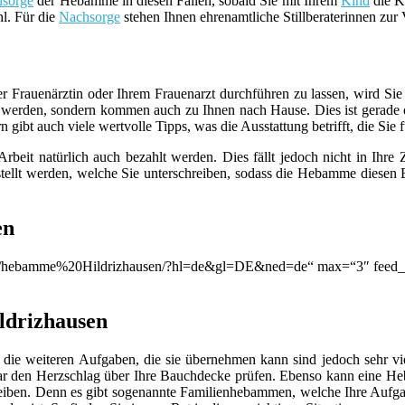
sorge
der Hebamme in diesen Fällen, sobald Sie mit Ihrem
Kind
die Kl
hl. Für die
Nachsorge
stehen Ihnen ehrenamtliche Stillberaterinnen zur
er Frauenärztin oder Ihrem Frauenarzt durchführen zu lassen, wird S
werden, sondern kommen auch zu Ihnen nach Hause. Dies ist gerade d
ibt auch viele wertvolle Tipps, was die Ausstattung betrifft, die Sie f
beit natürlich auch bezahlt werden. Dies fällt jedoch nicht in Ihre
llt werden, welche Sie unterschreiben, sodass die Hebamme diesen B
en
ion/q/hebamme%20Hildrizhausen/?hl=de&gl=DE&ned=de“ max=“3″ feed_t
ldrizhausen
die weiteren Aufgaben, die sie übernehmen kann sind jedoch sehr viel
ar den Herzschlag über Ihre Bauchdecke prüfen. Ebenso kann eine 
leiben. Denn es gibt sogenannte Familienhebammen, welche Ihre Aufga