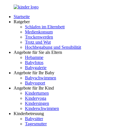
Zurück
zum
Startseite
Inhalt
LuckyKids.de
Das
Ratgeber
Portal
Schlafen im Elternbett
für
Medienkonsum
Ihren
Trockenwerden
Nachwuchs
Trotz und Wut
Hochbegabung und Sensibilität
Angebote für Sie als Eltern
Hebamme
Babyfotos
Babygalerie
Angebote für Ihr Baby
Babyschwimmen
Babyssport
Angebote für Ihr Kind
Kinderturnen
Kinderyoga
Kindersingen
Kinderschwimmen
Kinderbetreuung
Babysitter
Tagesmutter