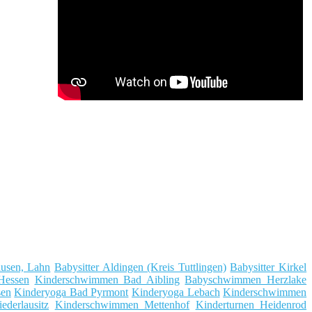
ausen, Lahn
Babysitter Aldingen (Kreis Tuttlingen)
Babysitter Kirkel
Hessen
Kinderschwimmen Bad Aibling
Babyschwimmen Herzlake
sen
Kinderyoga Bad Pyrmont
Kinderyoga Lebach
Kinderschwimmen
ederlausitz
Kinderschwimmen Mettenhof
Kinderturnen Heidenrod