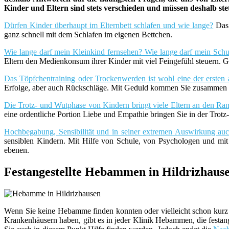
Kinder und Eltern sind stets verschieden und müssen deshalb st
Dürfen Kinder überhaupt im Elternbett schlafen und wie lange?
Das 
ganz schnell mit dem Schlafen im eigenen Bettchen.
Wie lange darf mein Kleinkind fernsehen? Wie lange darf mein Schu
Eltern den Medienkonsum ihrer Kinder mit viel Feingefühl steuern. G
Das Töpfchentraining oder Trockenwerden ist wohl eine der ersten 
Erfolge, aber auch Rückschläge. Mit Geduld kommen Sie zusammen m
Die Trotz- und Wutphase von Kindern bringt viele Eltern an den Rand
eine ordentliche Portion Liebe und Empathie bringen Sie in der Trot
Hochbegabung, Sensibilität und in seiner extremen Auswirkung a
sensiblen Kindern. Mit Hilfe von Schule, von Psychologen und mi
ebenen.
Festangestellte Hebammen in Hildrizhaus
Wenn Sie keine Hebamme finden konnten oder vielleicht schon kurz 
Krankenhäusern haben, gibt es in jeder Klinik Hebammen, die festang