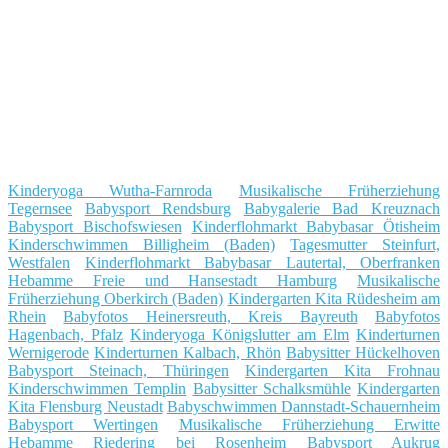
Kinderyoga Wutha-Farnroda
Musikalische Früherziehung
Tegernsee
Babysport Rendsburg
Babygalerie Bad Kreuznach
Babysport Bischofswiesen
Kinderflohmarkt Babybasar Ötisheim
Kinderschwimmen Billigheim (Baden)
Tagesmutter Steinfurt,
Westfalen
Kinderflohmarkt Babybasar Lautertal, Oberfranken
Hebamme Freie und Hansestadt Hamburg
Musikalische
Früherziehung Oberkirch (Baden)
Kindergarten Kita Rüdesheim am
Rhein
Babyfotos Heinersreuth, Kreis Bayreuth
Babyfotos
Hagenbach, Pfalz
Kinderyoga Königslutter am Elm
Kinderturnen
Wernigerode
Kinderturnen Kalbach, Rhön
Babysitter Hückelhoven
Babysport Steinach, Thüringen
Kindergarten Kita Frohnau
Kinderschwimmen Templin
Babysitter Schalksmühle
Kindergarten
Kita Flensburg Neustadt
Babyschwimmen Dannstadt-Schauernheim
Babysport Wertingen
Musikalische Früherziehung Erwitte
Hebamme Riedering bei Rosenheim
Babysport Aukrug