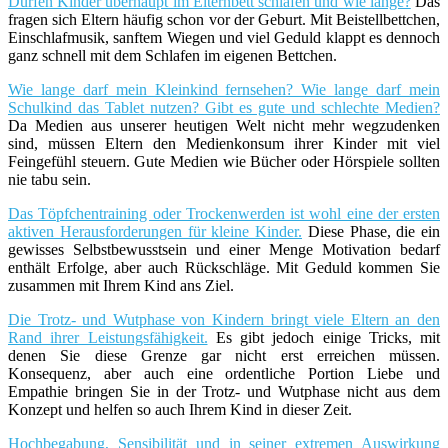
Dürfen Kinder überhaupt im Elternbett schlafen und wie lange?
Das
fragen sich Eltern häufig schon vor der Geburt. Mit Beistellbettchen,
Einschlafmusik, sanftem Wiegen und viel Geduld klappt es dennoch
ganz schnell mit dem Schlafen im eigenen Bettchen.
Wie lange darf mein Kleinkind fernsehen? Wie lange darf mein
Schulkind das Tablet nutzen? Gibt es gute und schlechte Medien?
Da Medien aus unserer heutigen Welt nicht mehr wegzudenken
sind, müssen Eltern den Medienkonsum ihrer Kinder mit viel
Feingefühl steuern. Gute Medien wie Bücher oder Hörspiele sollten
nie tabu sein.
Das Töpfchentraining oder Trockenwerden ist wohl eine der ersten
aktiven Herausforderungen für kleine Kinder.
Diese Phase, die ein
gewisses Selbstbewusstsein und einer Menge Motivation bedarf
enthält Erfolge, aber auch Rückschläge. Mit Geduld kommen Sie
zusammen mit Ihrem Kind ans Ziel.
Die Trotz- und Wutphase von Kindern bringt viele Eltern an den
Rand ihrer Leistungsfähigkeit.
Es gibt jedoch einige Tricks, mit
denen Sie diese Grenze gar nicht erst erreichen müssen.
Konsequenz, aber auch eine ordentliche Portion Liebe und
Empathie bringen Sie in der Trotz- und Wutphase nicht aus dem
Konzept und helfen so auch Ihrem Kind in dieser Zeit.
Hochbegabung, Sensibilität und in seiner extremen Auswirkung