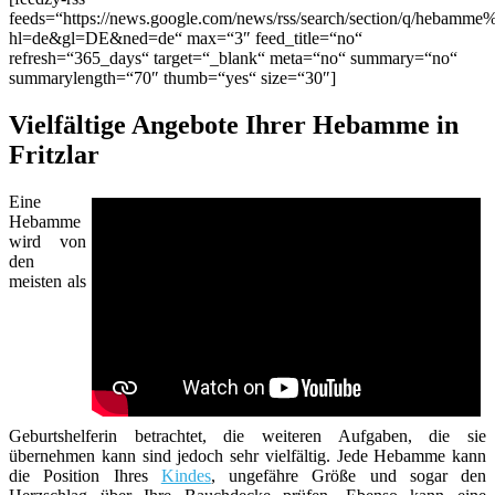
feeds=“https://news.google.com/news/rss/search/section/q/hebamme%
hl=de&gl=DE&ned=de“ max=“3″ feed_title=“no“
refresh=“365_days“ target=“_blank“ meta=“no“ summary=“no“
summarylength=“70″ thumb=“yes“ size=“30″]
Vielfältige Angebote Ihrer Hebamme in
Fritzlar
Eine
Hebamme
wird von
den
meisten als
Geburtshelferin betrachtet, die weiteren Aufgaben, die sie
übernehmen kann sind jedoch sehr vielfältig. Jede Hebamme kann
die Position Ihres
Kindes
, ungefähre Größe und sogar den