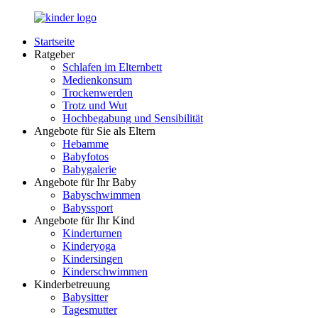
Zurück
zum
Startseite
Inhalt
LuckyKids.de
Das
Ratgeber
Portal
Schlafen im Elternbett
für
Medienkonsum
Ihren
Trockenwerden
Nachwuchs
Trotz und Wut
Hochbegabung und Sensibilität
Angebote für Sie als Eltern
Hebamme
Babyfotos
Babygalerie
Angebote für Ihr Baby
Babyschwimmen
Babyssport
Angebote für Ihr Kind
Kinderturnen
Kinderyoga
Kindersingen
Kinderschwimmen
Kinderbetreuung
Babysitter
Tagesmutter