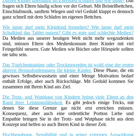
Dürfen Kinder überhaupt im Elternbett schlafen und wie lange?
Das
fragen sich Eltern häufig schon vor der Geburt. Mit Beistellbettchen,
Einschlafmusik, sanftem Wiegen und viel Geduld klappt es dennoch
ganz schnell mit dem Schlafen im eigenen Bettchen.
Wie lange darf mein Kleinkind fernsehen? Wie lange darf mein
Schulkind das Tablet nutzen? Gibt es gute und schlechte Medien?
Da Medien aus unserer heutigen Welt nicht mehr wegzudenken
sind, müssen Eltern den Medienkonsum ihrer Kinder mit viel
Feingefühl steuern. Gute Medien wie Bücher oder Hörspiele sollten
nie tabu sein.
Das Töpfchentraining oder Trockenwerden ist wohl eine der ersten
aktiven Herausforderungen für kleine Kinder.
Diese Phase, die ein
gewisses Selbstbewusstsein und einer Menge Motivation bedarf
enthält Erfolge, aber auch Rückschläge. Mit Geduld kommen Sie
zusammen mit Ihrem Kind ans Ziel.
Die Trotz- und Wutphase von Kindern bringt viele Eltern an den
Rand ihrer Leistungsfähigkeit.
Es gibt jedoch einige Tricks, mit
denen Sie diese Grenze gar nicht erst erreichen müssen.
Konsequenz, aber auch eine ordentliche Portion Liebe und
Empathie bringen Sie in der Trotz- und Wutphase nicht aus dem
Konzept und helfen so auch Ihrem Kind in dieser Zeit.
Hochbegabung, Sensibilität und in seiner extremen Auswirkung