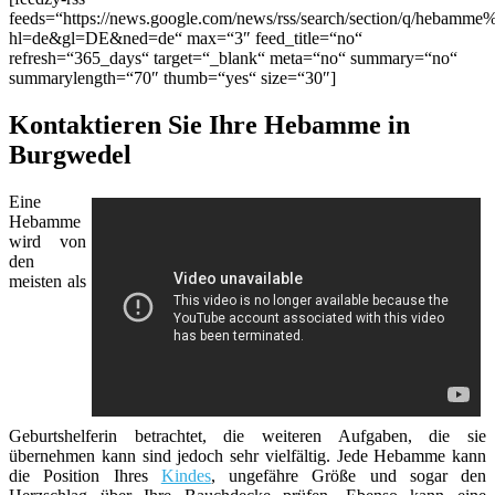
feeds=“https://news.google.com/news/rss/search/section/q/hebamm
hl=de&gl=DE&ned=de“ max=“3″ feed_title=“no“
refresh=“365_days“ target=“_blank“ meta=“no“ summary=“no“
summarylength=“70″ thumb=“yes“ size=“30″]
Kontaktieren Sie Ihre Hebamme in
Burgwedel
Eine
Hebamme
wird von
den
meisten als
Geburtshelferin betrachtet, die weiteren Aufgaben, die sie
übernehmen kann sind jedoch sehr vielfältig. Jede Hebamme kann
die Position Ihres
Kindes
, ungefähre Größe und sogar den