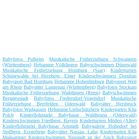
Babyfotos Pulheim
Musikalische Früherziehung Schwaigern
(Württemberg)
Hebamme Völklingen
Babyschwimmen Dünnwald
Musikalische Früherziehung Homburg (Saar)
Kinderturnen
Schönewalde bei Herzberg, Elster
Kinderschwimmen Dornhan
Babysport Bad Homburg
Hebamme Hohenlimburg
Babysport Weil
am Rhein
Babysitter Langenau (Württemberg)
Babyfotos Stockum
Musikalische Früherziehung Waiblingen (Rems)
Babyschwimmen
Bergneustadt
Babyfotos Fredersdorf-Vogelsdorf
Musikalische
Früherziehung Beerfelden, Odenwald
Babysitter Hersbruck
Babyfotos Wadgassen
Hebamme Liebschützberg
Kindergarten Kita
Polch
Kinderflohmarkt Babybasar Waldbrunn (Odenwald)
Kinderschwimmen Friedberg, Bayern
Kinderturnen Müden (Aller)
Kinderflohmarkt Babybasar Arnstadt
Babygalerie Hohndorf bei
Stollberg, Erzgebirge
Babysitter Nassau, Lahn
Kindergarten Kita
Maikammer
Kinderschwimmen Neustadt an der Aisch
Babysport