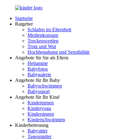
Zurück
zum
Startseite
Inhalt
LuckyKids.de
Das
Ratgeber
Portal
Schlafen im Elternbett
für
Medienkonsum
Ihren
Trockenwerden
Nachwuchs
Trotz und Wut
Hochbegabung und Sensibilität
Angebote für Sie als Eltern
Hebamme
Babyfotos
Babygalerie
Angebote für Ihr Baby
Babyschwimmen
Babyssport
Angebote für Ihr Kind
Kinderturnen
Kinderyoga
Kindersingen
Kinderschwimmen
Kinderbetreuung
Babysitter
Tagesmutter