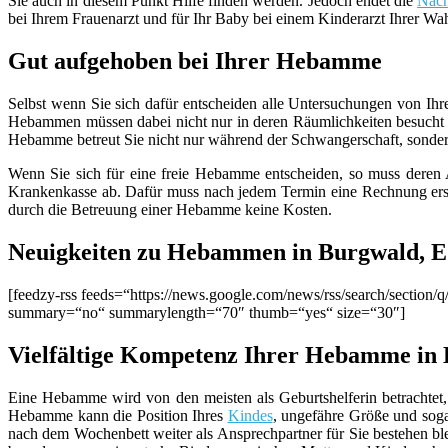
Sie auch in diesem Punkt Hilfe finden werden. Jedoch endet die
Nach
bei Ihrem Frauenarzt und für Ihr Baby bei einem Kinderarzt Ihrer Wa
Gut aufgehoben bei Ihrer Hebamme
Selbst wenn Sie sich dafür entscheiden alle Untersuchungen von Ihr
Hebammen müssen dabei nicht nur in deren Räumlichkeiten besucht 
Hebamme betreut Sie nicht nur während der Schwangerschaft, sondern g
Wenn Sie sich für eine freie Hebamme entscheiden, so muss deren Ar
Krankenkasse ab. Dafür muss nach jedem Termin eine Rechnung erste
durch die Betreuung einer Hebamme keine Kosten.
Neuigkeiten zu Hebammen in Burgwald, E
[feedzy-rss feeds=“https://news.google.com/news/rss/search/sect
summary=“no“ summarylength=“70″ thumb=“yes“ size=“30″]
Vielfältige Kompetenz Ihrer Hebamme in
Eine Hebamme wird von den meisten als Geburtshelferin betrachtet, 
Hebamme kann die Position Ihres
Kindes
, ungefähre Größe und sog
nach dem Wochenbett weiter als Ansprechpartner für Sie bestehen b