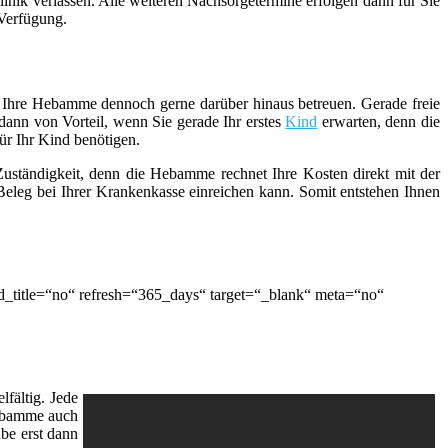
inik verlassen. Alle weiteren Nachsorgetermine erfolgen dann für Sie
 Verfügung.
ie Ihre Hebamme dennoch gerne darüber hinaus betreuen. Gerade freie
ann von Vorteil, wenn Sie gerade Ihr erstes
Kind
erwarten, denn die
ür Ihr Kind benötigen.
 Zuständigkeit, denn die Hebamme rechnet Ihre Kosten direkt mit der
eleg bei Ihrer Krankenkasse einreichen kann. Somit entstehen Ihnen
_title=“no“ refresh=“365_days“ target=“_blank“ meta=“no“
fältig. Jede
Hebamme auch
be erst dann