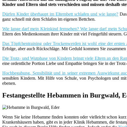
Kinder und Eltern sind stets verschieden und müssen deshalb st
Dürfen Kinder überhaupt im Elternbett schlafen und wie lange?
Das 
ganz schnell mit dem Schlafen im eigenen Bettchen.
Wie lange darf mein Kleinkind fernsehen? Wie lange darf mein Schu
Eltern den Medienkonsum ihrer Kinder mit viel Feingefühl steuern. G
Das Töpfchentraining oder Trockenwerden ist wohl eine der ersten 
Erfolge, aber auch Rückschläge. Mit Geduld kommen Sie zusammen m
Die Trotz- und Wutphase von Kindern bringt viele Eltern an den Rand
eine ordentliche Portion Liebe und Empathie bringen Sie in der Trot
Hochbegabung, Sensibilität und in seiner extremen Auswirkung a
sensiblen Kindern. Mit Hilfe von Schule, von Psychologen und mi
ebenen.
Festangestellte Hebammen in Burgwald, E
Wenn Sie keine Hebamme finden konnten oder vielleicht schon kurz 
Krankenhäusern haben, gibt es in jeder Klinik Hebammen, die festang