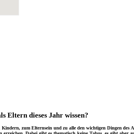
ls Eltern dieses Jahr wissen?
indern, zum Elternsein und zu alle den wichtigen Dingen des Au
 erreichen. Dabei gibt es thematisch keine Tabus, es gibt aber a