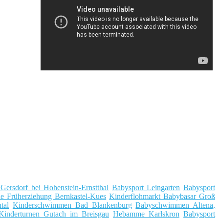
ersdorf bei Hohenstein-Ernstthal
Babysport Leingarten
Babysport
he Früherziehung Bernkastel-Kues
Kinderflohmarkt Babybasar Groß
tal
Kinderschwimmen Bad Blankenburg
Babyschwimmen Altena,
Kinderturnen Gutach im Breisgau
Hebamme Karlskron
Babysport