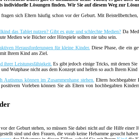
ets individuelle Lösungen finden. Wir Sie auf diesem Weg zur Lös
fragen sich Eltern häufig schon vor der Geburt. Mit Beistellbettche
lkind das Tablet nutzen? Gibt es gute und schlechte Medien?
Da Medie
ute Medien wie Bücher oder Hörspiele sollten nie tabu sein.
aktiven Herausforderungen für kleine Kinder.
Diese Phase, die ein ge
it Ihrem Kind ans Ziel.
 ihrer Leistungsfähigkeit.
Es gibt jedoch einige Tricks, mit denen Sie
z- und Wutphase nicht aus dem Konzept und helfen so auch Ihrem Kind i
uch Autismus können im Zusammenhang stehen.
Eltern hochbegabter K
t positivem Vorleben können Sie als Eltern von hochbegabten Kind
der
vor der Geburt stehen, so müssen Sie dabei nicht auf die Hilfe ein
estellt sind und den Frauen, die vorab keine Hebamme gesucht haben be