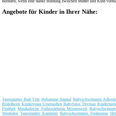
beenden, wenn eine starke Bindung zwischen Mutter und Kind vorhande
Angebote für Kinder in Ihrer Nähe:
Tagesmutter Bad Tölz
Hebamme Sinntal
Babyschwimmen Adlersh
Rödelheim
Kinderyoga Ursensollen
Babyfotos Thyrnau
Kinderturn
Flottbek
Musikalische Früherziehung Moorenweis
Babyschwimmen
Westfalen
Tagesmutter Kaisheim
Babyschwimmen Freilassing
He