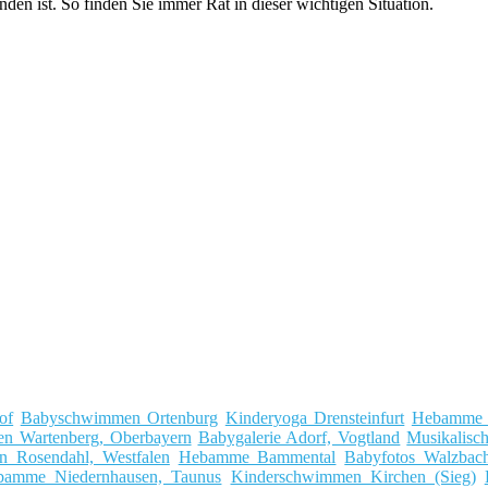
n ist. So finden Sie immer Rat in dieser wichtigen Situation.
of
Babyschwimmen Ortenburg
Kinderyoga Drensteinfurt
Hebamme G
en Wartenberg, Oberbayern
Babygalerie Adorf, Vogtland
Musikalisc
 Rosendahl, Westfalen
Hebamme Bammental
Babyfotos Walzbach
bamme Niedernhausen, Taunus
Kinderschwimmen Kirchen (Sieg)