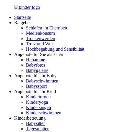
Zurück
zum
Startseite
Inhalt
LuckyKids.de
Das
Ratgeber
Portal
Schlafen im Elternbett
für
Medienkonsum
Ihren
Trockenwerden
Nachwuchs
Trotz und Wut
Hochbegabung und Sensibilität
Angebote für Sie als Eltern
Hebamme
Babyfotos
Babygalerie
Angebote für Ihr Baby
Babyschwimmen
Babyssport
Angebote für Ihr Kind
Kinderturnen
Kinderyoga
Kindersingen
Kinderschwimmen
Kinderbetreuung
Babysitter
Tagesmutter