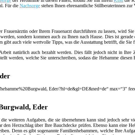
sorge
der Hebamme in diesen Fällen, sobald Sie mit Ihrem
Kind
die Kl
hl. Für die
Nachsorge
stehen Ihnen ehrenamtliche Stillberaterinnen zur
er Frauenärztin oder Ihrem Frauenarzt durchführen zu lassen, wird S
werden, sondern kommen auch zu Ihnen nach Hause. Dies ist gerade d
ibt auch viele wertvolle Tipps, was die Ausstattung betrifft, die Sie f
beit natürlich auch bezahlt werden. Dies fällt jedoch nicht in Ihre
llt werden, welche Sie unterschreiben, sodass die Hebamme diesen B
der
ion/q/hebamme%20Burgwald, Eder/?hl=de&gl=DE&ned=de“ max=“3″ feed
 Burgwald, Eder
die weiteren Aufgaben, die sie übernehmen kann sind jedoch sehr viel
ar den Herzschlag über Ihre Bauchdecke prüfen. Ebenso kann eine 
leiben. Denn es gibt sogenannte Familienhebammen, welche Ihre Aufga