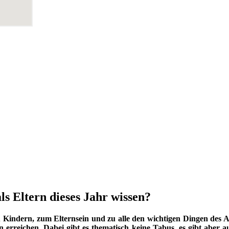
ls Eltern dieses Jahr wissen?
indern, zum Elternsein und zu alle den wichtigen Dingen des Au
 erreichen. Dabei gibt es thematisch keine Tabus, es gibt aber a