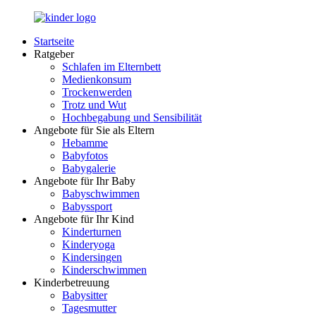
Zurück
zum
Startseite
Inhalt
LuckyKids.de
Das
Ratgeber
Portal
Schlafen im Elternbett
für
Medienkonsum
Ihren
Trockenwerden
Nachwuchs
Trotz und Wut
Hochbegabung und Sensibilität
Angebote für Sie als Eltern
Hebamme
Babyfotos
Babygalerie
Angebote für Ihr Baby
Babyschwimmen
Babyssport
Angebote für Ihr Kind
Kinderturnen
Kinderyoga
Kindersingen
Kinderschwimmen
Kinderbetreuung
Babysitter
Tagesmutter