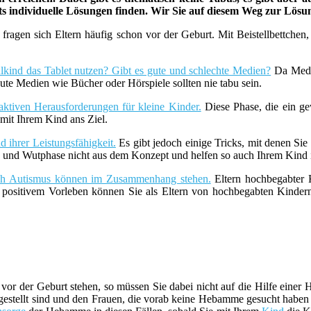
ets individuelle Lösungen finden. Wir Sie auf diesem Weg zur Lös
fragen sich Eltern häufig schon vor der Geburt. Mit Beistellbettche
lkind das Tablet nutzen? Gibt es gute und schlechte Medien?
Da Medie
ute Medien wie Bücher oder Hörspiele sollten nie tabu sein.
aktiven Herausforderungen für kleine Kinder.
Diese Phase, die ein ge
it Ihrem Kind ans Ziel.
 ihrer Leistungsfähigkeit.
Es gibt jedoch einige Tricks, mit denen Sie
z- und Wutphase nicht aus dem Konzept und helfen so auch Ihrem Kind i
uch Autismus können im Zusammenhang stehen.
Eltern hochbegabter K
t positivem Vorleben können Sie als Eltern von hochbegabten Kind
vor der Geburt stehen, so müssen Sie dabei nicht auf die Hilfe ein
estellt sind und den Frauen, die vorab keine Hebamme gesucht haben be