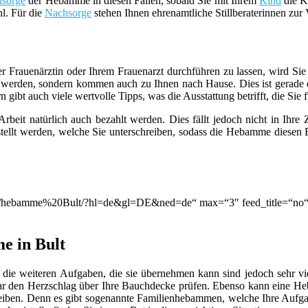
sorge
der Hebamme in diesen Fällen, sobald Sie mit Ihrem
Kind
die Kl
hl. Für die
Nachsorge
stehen Ihnen ehrenamtliche Stillberaterinnen zur
er Frauenärztin oder Ihrem Frauenarzt durchführen zu lassen, wird S
werden, sondern kommen auch zu Ihnen nach Hause. Dies ist gerade d
ibt auch viele wertvolle Tipps, was die Ausstattung betrifft, die Sie f
beit natürlich auch bezahlt werden. Dies fällt jedoch nicht in Ihre
llt werden, welche Sie unterschreiben, sodass die Hebamme diesen B
ion/q/hebamme%20Bult/?hl=de&gl=DE&ned=de“ max=“3″ feed_title=“no
e in Bult
die weiteren Aufgaben, die sie übernehmen kann sind jedoch sehr viel
ar den Herzschlag über Ihre Bauchdecke prüfen. Ebenso kann eine 
leiben. Denn es gibt sogenannte Familienhebammen, welche Ihre Aufga