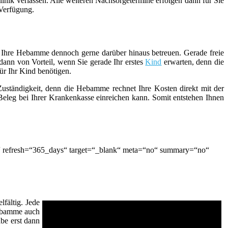
inik verlassen. Alle weiteren Nachsorgetermine erfolgen dann für Sie
 Verfügung.
ie Ihre Hebamme dennoch gerne darüber hinaus betreuen. Gerade freie
ann von Vorteil, wenn Sie gerade Ihr erstes
Kind
erwarten, denn die
ür Ihr Kind benötigen.
 Zuständigkeit, denn die Hebamme rechnet Ihre Kosten direkt mit der
eleg bei Ihrer Krankenkasse einreichen kann. Somit entstehen Ihnen
“ refresh=“365_days“ target=“_blank“ meta=“no“ summary=“no“
fältig. Jede
Hebamme auch
be erst dann