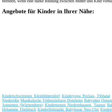
beenden, wenn eine starke Bindung zwischen Mutter und Kind vorhande
Angebote für Kinder in Ihrer Nähe:
Kinderschwimmen Kleinblittersdorf
Kinderyoga Pockau, Flöhatal
Niederelbe
Musikalische Früherziehung Dotzheim
Babysitter Oppe
Amstetten (Württemberg)
Kinderturnen Niedernhausen, Taunus
Ba
Hebamme Ebelsbach
Kinderflohmarkt Babybasar Neu-Ulm
Kinde