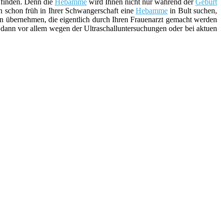
finden. Denn die
Hebamme
wird Ihnen nicht nur während der
Geburt
ch schon früh in Ihrer Schwangerschaft eine
Hebamme
in Bult suchen,
n übernehmen, die eigentlich durch Ihren Frauenarzt gemacht werden
 dann vor allem wegen der Ultraschalluntersuchungen oder bei aktuen