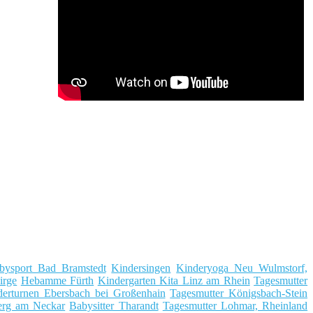
bysport Bad Bramstedt
Kindersingen
Kinderyoga Neu Wulmstorf,
irge
Hebamme Fürth
Kindergarten Kita Linz am Rhein
Tagesmutter
derturnen Ebersbach bei Großenhain
Tagesmutter Königsbach-Stein
berg am Neckar
Babysitter Tharandt
Tagesmutter Lohmar, Rheinland