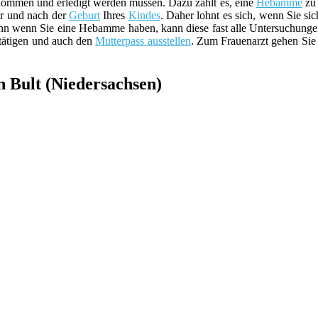
nommen und erledigt werden müssen. Dazu zählt es, eine
Hebamme
zu 
or und nach der
Geburt
Ihres
Kindes
. Daher lohnt es sich, wenn Sie si
enn wenn Sie eine Hebamme haben, kann diese fast alle Untersuchunge
tätigen und auch den
Mutterpass ausstellen
. Zum Frauenarzt gehen Sie
 Bult (Niedersachsen)