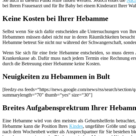
Sie auch in diesem Punkt Hilfe finden werden. Jedoch endet die
Nach
bei Ihrem Frauenarzt und für Ihr Baby bei einem Kinderarzt Ihrer Wa
Keine Kosten bei Ihrer Hebamme
Selbst wenn Sie sich dafür entscheiden alle Untersuchungen von Ihr
Hebammen müssen dabei nicht nur in deren Räumlichkeiten besucht 
Hebamme betreut Sie nicht nur während der Schwangerschaft, sondern g
Wenn Sie sich für eine freie Hebamme entscheiden, so muss deren Ar
Krankenkasse ab. Dafür muss nach jedem Termin eine Rechnung erste
durch die Betreuung einer Hebamme keine Kosten.
Neuigkeiten zu Hebammen in Bult
[feedzy-rss feeds=“https://news.google.com/news/rss/search/sect
summarylength=“70″ thumb=“yes“ size=“30″]
Breites Aufgabensprektrum Ihrer Hebamm
Eine Hebamme wird von den meisten als Geburtshelferin betrachtet, 
Hebamme kann die Position Ihres
Kindes
, ungefähre Größe und sog
nach dem Wochenbett weiter als Ansprechpartner für Sie bestehen b