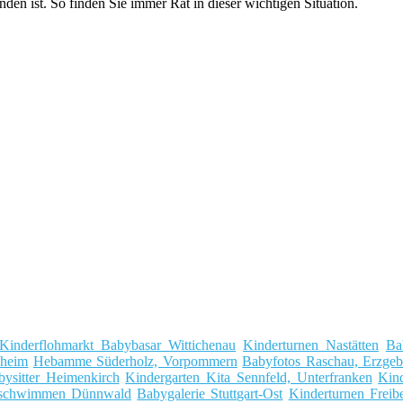
n ist. So finden Sie immer Rat in dieser wichtigen Situation.
Kinderflohmarkt Babybasar Wittichenau
Kinderturnen Nastätten
Ba
nheim
Hebamme Süderholz, Vorpommern
Babyfotos Raschau, Erzgeb
bysitter Heimenkirch
Kindergarten Kita Sennfeld, Unterfranken
Kin
rschwimmen Dünnwald
Babygalerie Stuttgart-Ost
Kinderturnen Frei