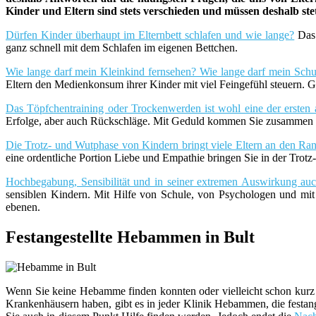
Kinder und Eltern sind stets verschieden und müssen deshalb st
Dürfen Kinder überhaupt im Elternbett schlafen und wie lange?
Das 
ganz schnell mit dem Schlafen im eigenen Bettchen.
Wie lange darf mein Kleinkind fernsehen? Wie lange darf mein Schu
Eltern den Medienkonsum ihrer Kinder mit viel Feingefühl steuern. G
Das Töpfchentraining oder Trockenwerden ist wohl eine der ersten 
Erfolge, aber auch Rückschläge. Mit Geduld kommen Sie zusammen m
Die Trotz- und Wutphase von Kindern bringt viele Eltern an den Rand
eine ordentliche Portion Liebe und Empathie bringen Sie in der Trot
Hochbegabung, Sensibilität und in seiner extremen Auswirkung a
sensiblen Kindern. Mit Hilfe von Schule, von Psychologen und mi
ebenen.
Festangestellte Hebammen in Bult
Wenn Sie keine Hebamme finden konnten oder vielleicht schon kurz 
Krankenhäusern haben, gibt es in jeder Klinik Hebammen, die festang