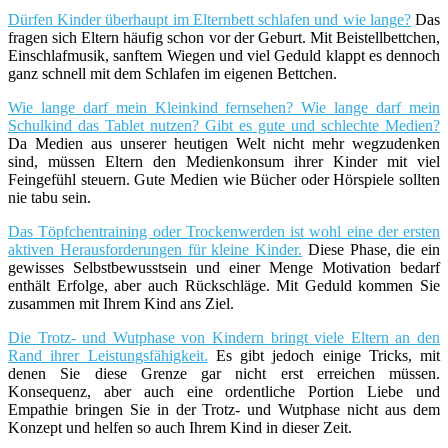
Dürfen Kinder überhaupt im Elternbett schlafen und wie lange?
Das
fragen sich Eltern häufig schon vor der Geburt. Mit Beistellbettchen,
Einschlafmusik, sanftem Wiegen und viel Geduld klappt es dennoch
ganz schnell mit dem Schlafen im eigenen Bettchen.
Wie lange darf mein Kleinkind fernsehen? Wie lange darf mein
Schulkind das Tablet nutzen? Gibt es gute und schlechte Medien?
Da Medien aus unserer heutigen Welt nicht mehr wegzudenken
sind, müssen Eltern den Medienkonsum ihrer Kinder mit viel
Feingefühl steuern. Gute Medien wie Bücher oder Hörspiele sollten
nie tabu sein.
Das Töpfchentraining oder Trockenwerden ist wohl eine der ersten
aktiven Herausforderungen für kleine Kinder.
Diese Phase, die ein
gewisses Selbstbewusstsein und einer Menge Motivation bedarf
enthält Erfolge, aber auch Rückschläge. Mit Geduld kommen Sie
zusammen mit Ihrem Kind ans Ziel.
Die Trotz- und Wutphase von Kindern bringt viele Eltern an den
Rand ihrer Leistungsfähigkeit.
Es gibt jedoch einige Tricks, mit
denen Sie diese Grenze gar nicht erst erreichen müssen.
Konsequenz, aber auch eine ordentliche Portion Liebe und
Empathie bringen Sie in der Trotz- und Wutphase nicht aus dem
Konzept und helfen so auch Ihrem Kind in dieser Zeit.