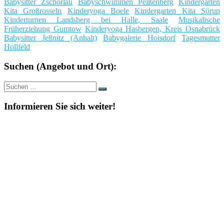
Babysitter Zschorlau
Babyschwimmen Peißenberg
Kindergarten
Kita Großrosseln
Kinderyoga Boele
Kindergarten Kita Sörup
Kinderturnen Landsberg bei Halle, Saale
Musikalische
Früherziehung Gumtow
Kinderyoga Hasbergen, Kreis Osnabrück
Babysitter Jeßnitz (Anhalt)
Babygalerie Hoisdorf
Tagesmutter
Hollfeld
Suchen (Angebot und Ort):
Suche
Suchen
nach:
Informieren Sie sich weiter!