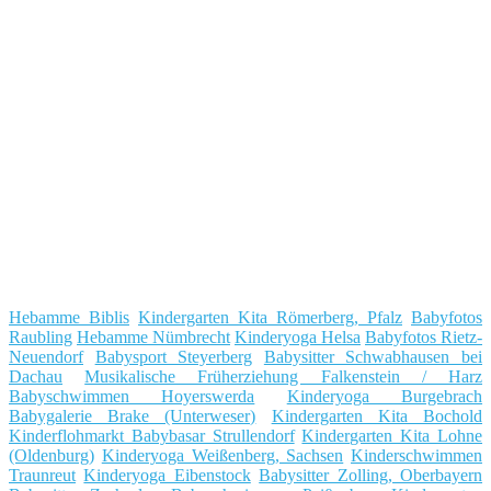
Hebamme Biblis
Kindergarten Kita Römerberg, Pfalz
Babyfotos
Raubling
Hebamme Nümbrecht
Kinderyoga Helsa
Babyfotos Rietz-
Neuendorf
Babysport Steyerberg
Babysitter Schwabhausen bei
Dachau
Musikalische Früherziehung Falkenstein / Harz
Babyschwimmen Hoyerswerda
Kinderyoga Burgebrach
Babygalerie Brake (Unterweser)
Kindergarten Kita Bochold
Kinderflohmarkt Babybasar Strullendorf
Kindergarten Kita Lohne
(Oldenburg)
Kinderyoga Weißenberg, Sachsen
Kinderschwimmen
Traunreut
Kinderyoga Eibenstock
Babysitter Zolling, Oberbayern