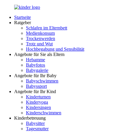
Zurück
zum
Startseite
Inhalt
LuckyKids.de
Das
Ratgeber
Portal
Schlafen im Elternbett
für
Medienkonsum
Ihren
Trockenwerden
Nachwuchs
Trotz und Wut
Hochbegabung und Sensibilität
Angebote für Sie als Eltern
Hebamme
Babyfotos
Babygalerie
Angebote für Ihr Baby
Babyschwimmen
Babyssport
Angebote für Ihr Kind
Kinderturnen
Kinderyoga
Kindersingen
Kinderschwimmen
Kinderbetreuung
Babysitter
Tagesmutter