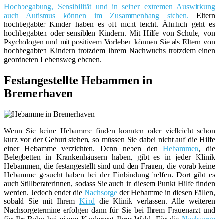
Hochbegabung, Sensibilität und in seiner extremen Auswirkung
auch Autismus können im Zusammenhang stehen.
Eltern
hochbegabter Kinder haben es oft nicht leicht. Ähnlich geht es
hochbegabten oder sensiblen Kindern. Mit Hilfe von Schule, von
Psychologen und mit positivem Vorleben können Sie als Eltern von
hochbegabten Kindern trotzdem ihrem Nachwuchs trotzdem einen
geordneten Lebensweg ebenen.
Festangestellte Hebammen in
Bremerhaven
Wenn Sie keine Hebamme finden konnten oder vielleicht schon
kurz vor der Geburt stehen, so müssen Sie dabei nicht auf die Hilfe
einer Hebamme verzichten. Denn neben den
Hebammen
, die
Belegbetten in Krankenhäusern haben, gibt es in jeder Klinik
Hebammen, die festangestellt sind und den Frauen, die vorab keine
Hebamme gesucht haben bei der Einbindung helfen. Dort gibt es
auch Stillberaterinnen, sodass Sie auch in diesem Punkt Hilfe finden
werden. Jedoch endet die
Nachsorge
der Hebamme in diesen Fällen,
sobald Sie mit Ihrem
Kind
die Klinik verlassen. Alle weiteren
Nachsorgetermine erfolgen dann für Sie bei Ihrem Frauenarzt und
für Ihr Baby bei einem Kinderarzt Ihrer Wahl. Für die
Nachsorge