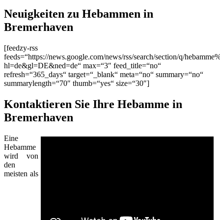
Neuigkeiten zu Hebammen in
Bremerhaven
[feedzy-rss
feeds=“https://news.google.com/news/rss/search/section/q/hebamm
hl=de&gl=DE&ned=de“ max=“3″ feed_title=“no“
refresh=“365_days“ target=“_blank“ meta=“no“ summary=“no“
summarylength=“70″ thumb=“yes“ size=“30″]
Kontaktieren Sie Ihre Hebamme in
Bremerhaven
Eine
Hebamme
wird von
den
meisten als