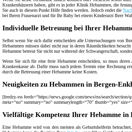
Krankenhäusern haben, gibt es in jeder Klinik Hebammen, die festang
Sie auch in diesem Punkt Hilfe finden werden. Jedoch endet die
Nach
bei Ihrem Frauenarzt und für Ihr Baby bei einem Kinderarzt Ihrer Wa
Individuelle Betreuung bei Ihrer Hebamm
Selbst wenn Sie sich dafür entscheiden alle Untersuchungen von Ihr
Hebammen müssen dabei nicht nur in deren Räumlichkeiten besucht 
Hebamme betreut Sie nicht nur während der Schwangerschaft, sondern g
Wenn Sie sich für eine freie Hebamme entscheiden, so muss deren Ar
Krankenkasse ab. Dafür muss nach jedem Termin eine Rechnung erste
durch die Betreuung einer Hebamme keine Kosten.
Neuigkeiten zu Hebammen in Bergen-Enk
[feedzy-rss feeds=“https://news.google.com/news/rss/search/sect
meta=“no“ summary=“no“ summarylength=“70″ thumb=“yes“ size=
Vielfältige Kompetenz Ihrer Hebamme in
Eine Hebamme wird von den meisten als Geburtshelferin betrachtet, 