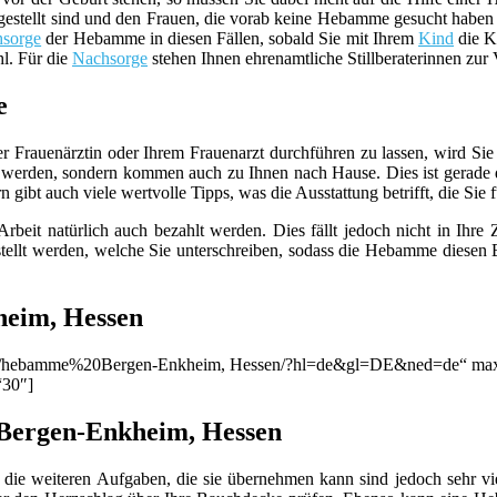
estellt sind und den Frauen, die vorab keine Hebamme gesucht haben be
sorge
der Hebamme in diesen Fällen, sobald Sie mit Ihrem
Kind
die Kl
hl. Für die
Nachsorge
stehen Ihnen ehrenamtliche Stillberaterinnen zur
e
er Frauenärztin oder Ihrem Frauenarzt durchführen zu lassen, wird S
werden, sondern kommen auch zu Ihnen nach Hause. Dies ist gerade d
ibt auch viele wertvolle Tipps, was die Ausstattung betrifft, die Sie f
beit natürlich auch bezahlt werden. Dies fällt jedoch nicht in Ihre
llt werden, welche Sie unterschreiben, sodass die Hebamme diesen B
heim, Hessen
ion/q/hebamme%20Bergen-Enkheim, Hessen/?hl=de&gl=DE&ned=de“ max=
“30″]
 Bergen-Enkheim, Hessen
die weiteren Aufgaben, die sie übernehmen kann sind jedoch sehr viel