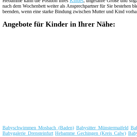
Hebamme kann die Position Ihres
Kindes
, ungefähre Größe und sog
nach dem Wochenbett weiter als Ansprechpartner für Sie bestehen b
beenden, wenn eine starke Bindung zwischen Mutter und Kind vorhande
Angebote für Kinder in Ihrer Nähe:
Babyschwimmen Mosbach (Baden)
Babysitter Münstermaifeld
Ba
Babygalerie Drensteinfurt
Hebamme Gechingen (Kreis Calw)
Baby