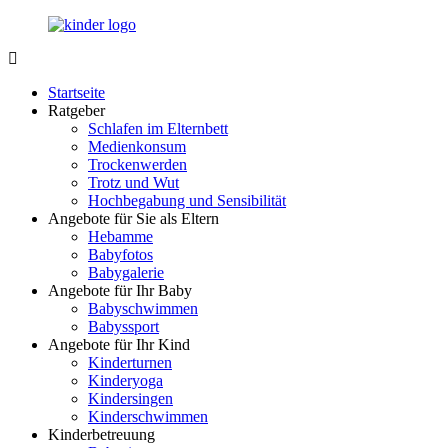
Zurück
zum
Inhalt
LuckyKids.de
Das
Portal
Startseite
für
Ratgeber
Ihren
Schlafen im Elternbett
Nachwuchs
Medienkonsum
Trockenwerden
Trotz und Wut
Hochbegabung und Sensibilität
Angebote für Sie als Eltern
Hebamme
Babyfotos
Babygalerie
Angebote für Ihr Baby
Babyschwimmen
Babyssport
Angebote für Ihr Kind
Kinderturnen
Kinderyoga
Kindersingen
Kinderschwimmen
Kinderbetreuung