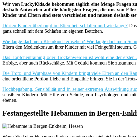
Wir von LuckyKids.de bekommen täglich eine Menge Fragen zu K
deshalb Antworten auf die häufigsten Fragen, die uns von Eltern
Kinder und Eltern sind stets verschieden und müssen deshalb st
Dürfen Kinder überhaupt im Elternbett schlafen und wie lange?
Das 
ganz schnell mit dem Schlafen im eigenen Bettchen.
Wie lange darf mein Kleinkind fernsehen? Wie lange darf mein Schu
Eltern den Medienkonsum ihrer Kinder mit viel Feingefühl steuern. G
Das Töpfchentraining oder Trockenwerden ist wohl eine der ersten 
Erfolge, aber auch Rückschläge. Mit Geduld kommen Sie zusammen m
Die Trotz- und Wutphase von Kindern bringt viele Eltern an den Rand
eine ordentliche Portion Liebe und Empathie bringen Sie in der Trot
Hochbegabung, Sensibilität und in seiner extremen Auswirkung a
sensiblen Kindern. Mit Hilfe von Schule, von Psychologen und mi
ebenen.
Festangestellte Hebammen in Bergen-Enk
Wenn Sie keine Hebamme finden konnten oder vielleicht schon kurz 