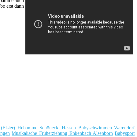
Hebamme auch
be erst dann
(Elster)
Hebamme Schöneck, Hessen
Babyschwimmen Warendorf
ingen
Musikalische Früherziehung Enkenbach-Alsenborn
Babysport