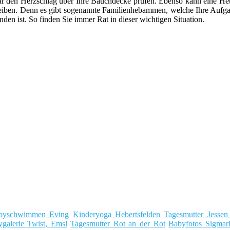
ar den Herzschlag über Ihre Bauchdecke prüfen. Ebenso kann eine 
leiben. Denn es gibt sogenannte Familienhebammen, welche Ihre Aufga
n ist. So finden Sie immer Rat in dieser wichtigen Situation.
byschwimmen Eving
Kinderyoga Hebertsfelden
Tagesmutter Jessen 
galerie Twist, Emsl
Tagesmutter Rot an der Rot
Babyfotos Sigmar