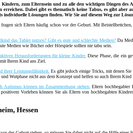
indern, zum Elternsein und zu alle den wichtigen Dingen des Au
 erreichen. Dabei gibt es thematisch keine Tabus, es gibt aber a
ets individuelle Lösungen finden. Wir Sie auf diesem Weg zur Lös
fragen sich Eltern häufig schon vor der Geburt. Mit Beistellbettche
lkind das Tablet nutzen? Gibt es gute und schlechte Medien?
Da Medie
ute Medien wie Bücher oder Hörspiele sollten nie tabu sein.
aktiven Herausforderungen für kleine Kinder.
Diese Phase, die ein ge
it Ihrem Kind ans Ziel.
 ihrer Leistungsfähigkeit.
Es gibt jedoch einige Tricks, mit denen Sie
z- und Wutphase nicht aus dem Konzept und helfen so auch Ihrem Kind i
uch Autismus können im Zusammenhang stehen.
Eltern hochbegabter K
t positivem Vorleben können Sie als Eltern von hochbegabten Kind
heim, Hessen
vor der Geburt stehen, so müssen Sie dabei nicht auf die Hilfe ein