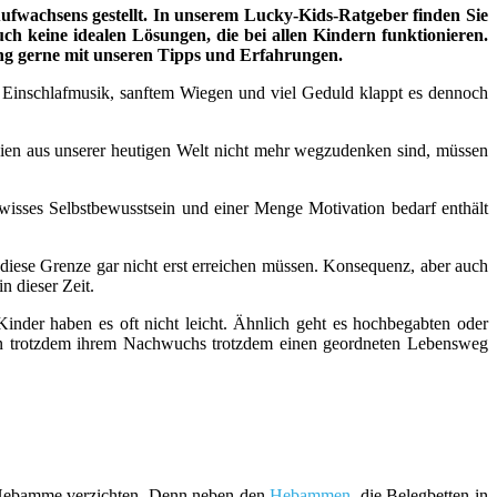
fwachsens gestellt. In unserem Lucky-Kids-Ratgeber finden Sie
uch keine idealen Lösungen, die bei allen Kindern funktionieren.
ung gerne mit unseren Tipps und Erfahrungen.
n, Einschlafmusik, sanftem Wiegen und viel Geduld klappt es dennoch
n aus unserer heutigen Welt nicht mehr wegzudenken sind, müssen
wisses Selbstbewusstsein und einer Menge Motivation bedarf enthält
 diese Grenze gar nicht erst erreichen müssen. Konsequenz, aber auch
n dieser Zeit.
inder haben es oft nicht leicht. Ähnlich geht es hochbegabten oder
ern trotzdem ihrem Nachwuchs trotzdem einen geordneten Lebensweg
er Hebamme verzichten. Denn neben den
Hebammen
, die Belegbetten in