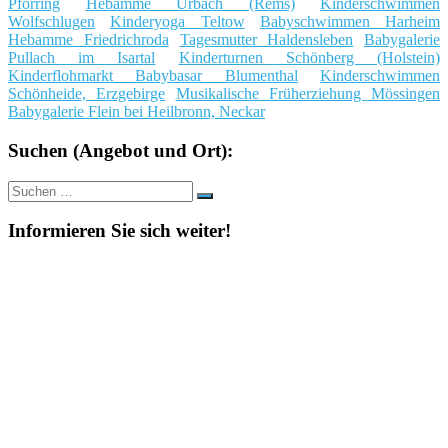
Pförring
Hebamme Urbach (Rems)
Kinderschwimmen
Wolfschlugen
Kinderyoga Teltow
Babyschwimmen Harheim
Hebamme Friedrichroda
Tagesmutter Haldensleben
Babygalerie
Pullach im Isartal
Kinderturnen Schönberg (Holstein)
Kinderflohmarkt Babybasar Blumenthal
Kinderschwimmen
Schönheide, Erzgebirge
Musikalische Früherziehung Mössingen
Babygalerie Flein bei Heilbronn, Neckar
Suchen (Angebot und Ort):
Suche
Suchen
nach:
Informieren Sie sich weiter!