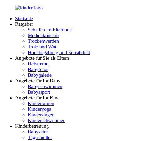
Zurück
zum
Startseite
Inhalt
LuckyKids.de
Das
Ratgeber
Portal
Schlafen im Elternbett
für
Medienkonsum
Ihren
Trockenwerden
Nachwuchs
Trotz und Wut
Hochbegabung und Sensibilität
Angebote für Sie als Eltern
Hebamme
Babyfotos
Babygalerie
Angebote für Ihr Baby
Babyschwimmen
Babyssport
Angebote für Ihr Kind
Kinderturnen
Kinderyoga
Kindersingen
Kinderschwimmen
Kinderbetreuung
Babysitter
Tagesmutter