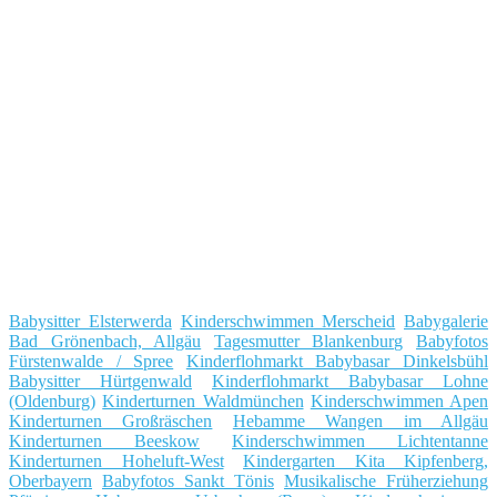
Babysitter Elsterwerda
Kinderschwimmen Merscheid
Babygalerie
Bad Grönenbach, Allgäu
Tagesmutter Blankenburg
Babyfotos
Fürstenwalde / Spree
Kinderflohmarkt Babybasar Dinkelsbühl
Babysitter Hürtgenwald
Kinderflohmarkt Babybasar Lohne
(Oldenburg)
Kinderturnen Waldmünchen
Kinderschwimmen Apen
Kinderturnen Großräschen
Hebamme Wangen im Allgäu
Kinderturnen Beeskow
Kinderschwimmen Lichtentanne
Kinderturnen Hoheluft-West
Kindergarten Kita Kipfenberg,
Oberbayern
Babyfotos Sankt Tönis
Musikalische Früherziehung