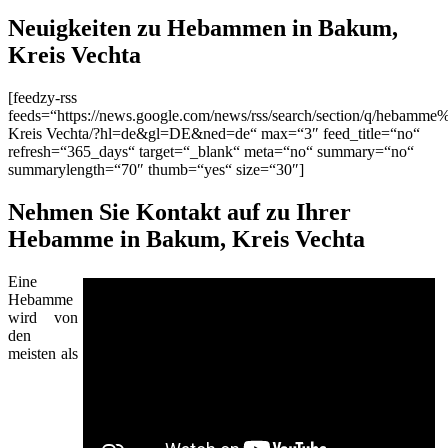
Neuigkeiten zu Hebammen in Bakum,
Kreis Vechta
[feedzy-rss
feeds=“https://news.google.com/news/rss/search/section/q/hebamm
Kreis Vechta/?hl=de&gl=DE&ned=de“ max=“3″ feed_title=“no“
refresh=“365_days“ target=“_blank“ meta=“no“ summary=“no“
summarylength=“70″ thumb=“yes“ size=“30″]
Nehmen Sie Kontakt auf zu Ihrer
Hebamme in Bakum, Kreis Vechta
Eine
Hebamme
wird von
den
meisten als