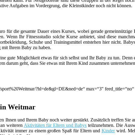
 stehen kann. Für Neugeborene sind diese Gruppen in der Regel noch
ktive Aufgaben im Vordergrung, die Kleinstkinder noch nicht können.
Euro für die gesamte Dauer eines Kurses, wobei gerade gemeinnützige
en. Wenn Ihr Fitnessstudio solche Kurse anbietet, sind diese manchm
ortbekleidung, Schuhe und Trainingsmittel entstehen hier nicht. Babys
g mit Ihrem Baby zu haben.
t eine gute Möglichkeit etwas für sich selbst und Ihr Baby zu tun. De
llem darum geht, dass Sie etwas mit Ihrem Kind zusammen unternehmen
ion/q/sport%20Weitmar/?hl=de&gl=DE&ned=de“ max=“3″ feed_title=“no
in Weitmar
n Ihnen und Ihrem Baby noch weiter gestärkt. Zusätzlich treffen Sie a
 an weiteren
Aktivitäten für Eltern und Babys
teilzunehmen. Die Auswa
Aktivität immer zu einem großen Spaß für Eltern und
Kinder
wird. Mel