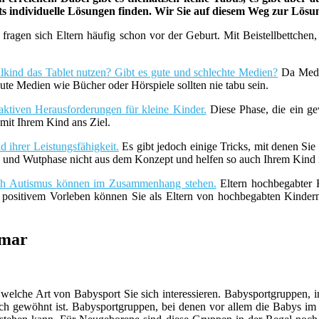
ets individuelle Lösungen finden. Wir Sie auf diesem Weg zur Lös
fragen sich Eltern häufig schon vor der Geburt. Mit Beistellbettche
lkind das Tablet nutzen? Gibt es gute und schlechte Medien?
Da Medie
ute Medien wie Bücher oder Hörspiele sollten nie tabu sein.
aktiven Herausforderungen für kleine Kinder.
Diese Phase, die ein ge
it Ihrem Kind ans Ziel.
 ihrer Leistungsfähigkeit.
Es gibt jedoch einige Tricks, mit denen Sie
z- und Wutphase nicht aus dem Konzept und helfen so auch Ihrem Kind i
uch Autismus können im Zusammenhang stehen.
Eltern hochbegabter K
t positivem Vorleben können Sie als Eltern von hochbegabten Kind
tmar
r welche Art von Babysport Sie sich interessieren. Babysportgruppen
uch gewöhnt ist. Babysportgruppen, bei denen vor allem die Babys im