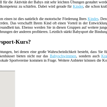
ll für die Aktivität der Babys mit sehr leichten Übungen gestaltet wer
lkompetenz zu schärfen. Dabei wird gerade für
Kinder
, die schon kra
um einen ist dies natürlich die motorische Förderung Ihres
Kindes
. De
werden. Das verschafft Ihrem Kind oft einen Vorteil in der Entwicklu
esundheit tun. Ebenso werden Sie in diesen Gruppen auf weitere junge
hrungen der anderen profitieren. Letztlich stärkt Babysport die Bindu
ysport-Kurs?
tungen, bei denen eine große Wahrscheinlichkeit besteht, dass Sie f
enhäuser bieten nicht nur das
Babyschwimmen
, sondern auch
Kra
lokale Sportvereine kommen in Frage. Weitere Anbieter können die Kom