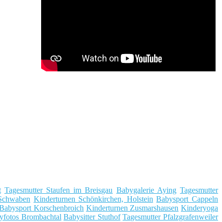
t
Tagesmutter Staufen im Breisgau
Babygalerie Aying
Tagesmutter
Schwaben
Kinderturnen Schönkirchen, Holstein
Babysport Cappeln
Babysport Korschenbroich
Kinderturnen Zusmarshausen
Kinderyoga
yfotos Brombachtal
Babysitter Stuthof
Tagesmutter Pfalzgrafenweiler