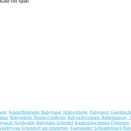
Kind viel Spaß!
berg
Kinderflohmarkt Babybasar Holzwickede
Babysport Geesthach
ünau
Babygalerie Risum-Lindholm
Babyschwimmen Babenhausen, 
bysport Nordwalde
Babyfotos Scheeßel
Kinderschwimmen Östringen
Kinderyoga Schondorf am Ammersee
Tagesmutter Schnaittenbach
Bab