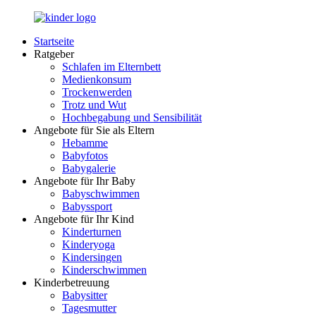
Zurück
zum
Startseite
Inhalt
LuckyKids.de
Das
Ratgeber
Portal
Schlafen im Elternbett
für
Medienkonsum
Ihren
Trockenwerden
Nachwuchs
Trotz und Wut
Hochbegabung und Sensibilität
Angebote für Sie als Eltern
Hebamme
Babyfotos
Babygalerie
Angebote für Ihr Baby
Babyschwimmen
Babyssport
Angebote für Ihr Kind
Kinderturnen
Kinderyoga
Kindersingen
Kinderschwimmen
Kinderbetreuung
Babysitter
Tagesmutter