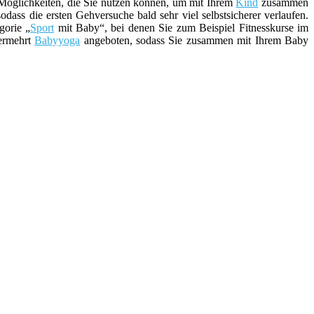
e Möglichkeiten, die Sie nutzen können, um mit Ihrem
Kind
zusammen
dass die ersten Gehversuche bald sehr viel selbstsicherer verlaufen.
gorie „
Sport
mit Baby“, bei denen Sie zum Beispiel Fitnesskurse im
vermehrt
Babyyoga
angeboten, sodass Sie zusammen mit Ihrem Baby