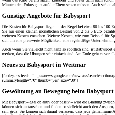
wenn das Kind bereits sitzen, krabbeln und später dann auch schon
Minuten den Fokus ganz auf die Eltern setzen müssen. Auch stehen a
Günstige Angebote für Babysport
Die Kosten für Babysport liegen in der Regel bei etwa 80 bis 100 
Sie nur einen kleinen monatlichen Beitrag von 2 bis 5 Euro bezahl
weiteren Kosten entstehen. Weitere Kosten, wie zum Beispiel für Sp
sich um eine preiswerte Möglichkeit, eine regelmäßige Unternehmun
Auch wenn Sie vielleicht nicht ganz so sportlich sind, ist Babyspor
merken, dass die Übungen sehr einfach sind. Am Ende geht es vor a
Neues zu Babysport in Weitmar
[feedzy-rss feeds=“https://news.google.com/news/rss/search/sect
summarylength=“70″ thumb=“yes“ size=“30″]
Gewöhnung an Bewegung beim Babysport 
Mit Babysport – egal ob aktiv oder passiv – wird die Bindung zwische
können sich austauschen und finden so vielleicht auch den Ansporn,
sehr groß. Sie können sich darauf verlassen, dass jede gemeinsame 