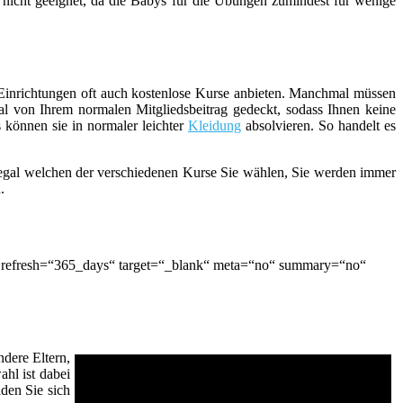
 nicht geeignet, da die Babys für die Übungen zumindest für wenige
 Einrichtungen oft auch kostenlose Kurse anbieten. Manchmal müssen
al von Ihrem normalen Mitgliedsbeitrag gedeckt, sodass Ihnen keine
 können sie in normaler leichter
Kleidung
absolvieren. So handelt es
nn egal welchen der verschiedenen Kurse Sie wählen, Sie werden immer
.
“ refresh=“365_days“ target=“_blank“ meta=“no“ summary=“no“
ndere Eltern,
hl ist dabei
den Sie sich