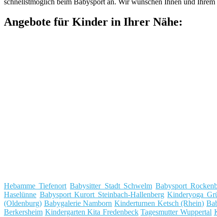
schnellstmöglich beim Babysport an. Wir wünschen Ihnen und Ihrem 
Angebote für Kinder in Ihrer Nähe:
Hebamme Tiefenort
Babysitter Stadt Schwelm
Babysport Rocken
Haselünne
Babysport Kurort Steinbach-Hallenberg
Kinderyoga Gr
(Oldenburg)
Babygalerie Namborn
Kinderturnen Ketsch (Rhein)
Ba
Berkersheim
Kindergarten Kita Fredenbeck
Tagesmutter Wuppertal