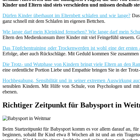
Kinder und Eltern sind stets verschieden und müssen deshalb st
Dürfen Kinder überhaupt im Elternbett schlafen und wie lange?
Das 
ganz schnell mit dem Schlafen im eigenen Bettchen.
Wie lange darf mein Kleinkind fernsehen? Wie lange darf mein Schu
Eltern den Medienkonsum ihrer Kinder mit viel Feingefühl steuern. G
Das Töpfchentraining oder Trockenwerden ist wohl eine der ersten 
Erfolge, aber auch Rückschläge. Mit Geduld kommen Sie zusammen m
Die Trotz- und Wutphase von Kindern bringt viele Eltern an den Rand
eine ordentliche Portion Liebe und Empathie bringen Sie in der Trot
Hochbegabung, Sensibilität und in seiner extremen Auswirkung a
sensiblen Kindern. Mit Hilfe von Schule, von Psychologen und mi
ebenen.
Richtiger Zeitpunkt für Babysport in Wei
Beim Startzeitpunkt für Babysport komm es vor allem darauf an, fü
beginnen, sobald Ihr Kind etwa 8 Wochen alt ist und an ein Traget