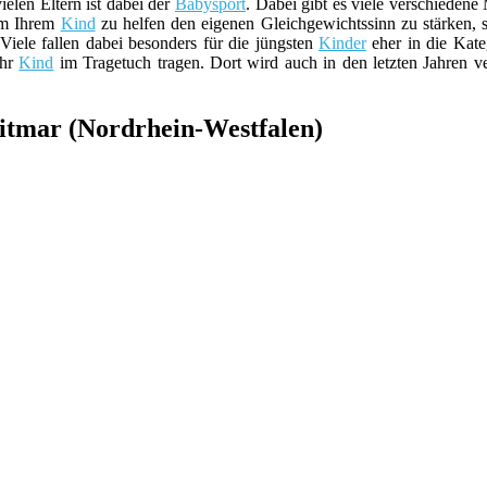
elen Eltern ist dabei der
Babysport
. Dabei gibt es viele verschieden
um Ihrem
Kind
zu helfen den eigenen Gleichgewichtssinn zu stärken, so
 Viele fallen dabei besonders für die jüngsten
Kinder
eher in die Kate
Ihr
Kind
im Tragetuch tragen. Dort wird auch in den letzten Jahren 
tmar (Nordrhein-Westfalen)