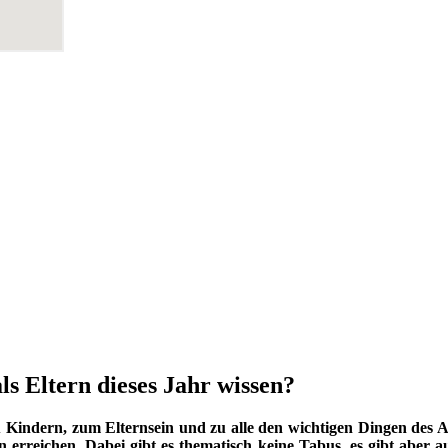
ls Eltern dieses Jahr wissen?
indern, zum Elternsein und zu alle den wichtigen Dingen des Au
 erreichen. Dabei gibt es thematisch keine Tabus, es gibt aber a