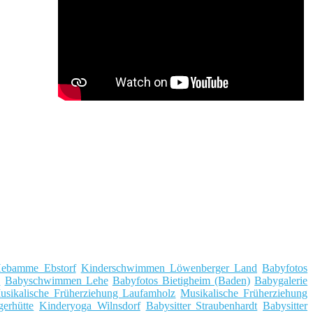
ebamme Ebstorf
Kinderschwimmen Löwenberger Land
Babyfotos
z
Babyschwimmen Lehe
Babyfotos Bietigheim (Baden)
Babygalerie
usikalische Früherziehung Laufamholz
Musikalische Früherziehung
erhütte
Kinderyoga Wilnsdorf
Babysitter Straubenhardt
Babysitter