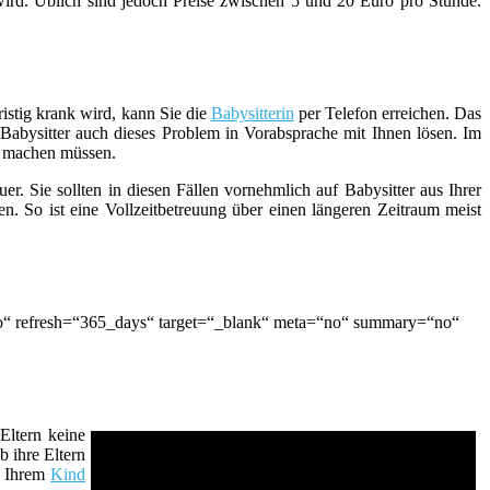
 wird. Üblich sind jedoch Preise zwischen 5 und 20 Euro pro Stunde.
istig krank wird, kann Sie die
Babysitterin
per Telefon erreichen. Das
r Babysitter auch dieses Problem in Vorabsprache mit Ihnen lösen. Im
en machen müssen.
euer. Sie sollten in diesen Fällen vornehmlich auf Babysitter aus Ihrer
en. So ist eine Vollzeitbetreuung über einen längeren Zeitraum meist
no“ refresh=“365_days“ target=“_blank“ meta=“no“ summary=“no“
Eltern keine
 ihre Eltern
h Ihrem
Kind