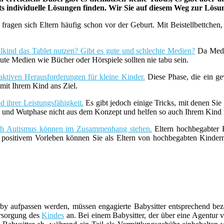
ets individuelle Lösungen finden. Wir Sie auf diesem Weg zur Lös
fragen sich Eltern häufig schon vor der Geburt. Mit Beistellbettche
lkind das Tablet nutzen? Gibt es gute und schlechte Medien?
Da Medie
ute Medien wie Bücher oder Hörspiele sollten nie tabu sein.
aktiven Herausforderungen für kleine Kinder.
Diese Phase, die ein ge
it Ihrem Kind ans Ziel.
 ihrer Leistungsfähigkeit.
Es gibt jedoch einige Tricks, mit denen Sie
z- und Wutphase nicht aus dem Konzept und helfen so auch Ihrem Kind i
uch Autismus können im Zusammenhang stehen.
Eltern hochbegabter K
t positivem Vorleben können Sie als Eltern von hochbegabten Kind
y aufpassen werden, müssen engagierte Babysitter entsprechend beza
ersorgung des
Kindes
an. Bei einem Babysitter, der über eine Agentur ve