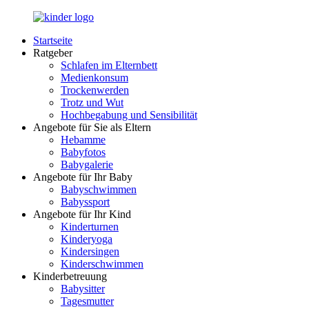
Zurück
zum
Startseite
Inhalt
LuckyKids.de
Das
Ratgeber
Portal
Schlafen im Elternbett
für
Medienkonsum
Ihren
Trockenwerden
Nachwuchs
Trotz und Wut
Hochbegabung und Sensibilität
Angebote für Sie als Eltern
Hebamme
Babyfotos
Babygalerie
Angebote für Ihr Baby
Babyschwimmen
Babyssport
Angebote für Ihr Kind
Kinderturnen
Kinderyoga
Kindersingen
Kinderschwimmen
Kinderbetreuung
Babysitter
Tagesmutter