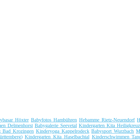
ybasar Höxter
Babyfotos Hambühren
Hebamme Rietz-Neuendorf
H
en Delmenhorst
Babygalerie Seevetal
Kindergarten Kita Heiligkreu
ng Bad Krozingen
Kinderyoga Kappelrodeck
Babysport Wurzbach
M
rttemberg)
Kindergarten Kita Haselbachtal
Kinderschwimmen Tang