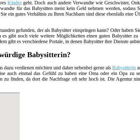
hres
Kindes
geht. Doch auch andere Verwandte wie Geschwister, Onke
Verwandte für das Babysitten meist kein Geld nehmen werden, sodass S
ie ein gutes Verhältnis zu Ihren Nachbarn sind diese ebenfalls eine Ü
manden gefunden, der als Babysitter einspringen kann? Oder haben Sie
s gibt noch viele weitere Möglichkeiten einen guten Babysitter zu 
 gibt es verschiedene Portale, in denen Babysitter ihre Dienste anbie
swürdige Babysitterin?
was dazu verdienen möchten und daher nebenbei gerne als
Babysitterin
a
eise auch einmal das Gefühl zu haben eine Oma oder ein Opa zu sein.
ten zu finden, da dort die Nachfrage oft sehr hoch ist. Die Agentur ni