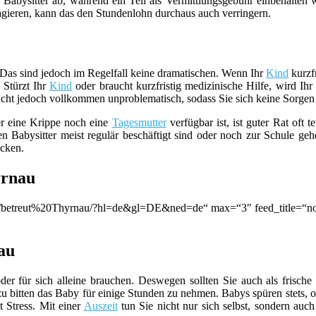
 Babysitter ab, während ein Teil als Vermittlungsgebühr einbehalten
agieren, kann das den Stundenlohn durchaus auch verringern.
 Das sind jedoch im Regelfall keine dramatischen. Wenn Ihr
Kind
kurzfr
 Stürzt Ihr
Kind
oder braucht kurzfristig medizinische Hilfe, wird Ih
 Nacht jedoch vollkommen unproblematisch, sodass Sie sich keine Sorg
er eine Krippe noch eine
Tagesmutter
verfügbar ist, ist guter Rat oft t
n Babysitter meist regulär beschäftigt sind oder noch zur Schule geh
ücken.
yrnau
ion/q/betreut%20Thyrnau/?hl=de&gl=DE&ned=de“ max=“3″ feed_title=“
nau
der für sich alleine brauchen. Deswegen sollten Sie auch als frische 
bitten das Baby für einige Stunden zu nehmen. Babys spüren stets, ob
t Stress. Mit einer
Auszeit
tun Sie nicht nur sich selbst, sondern auc