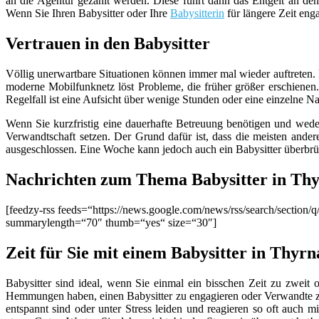
an die Agentur gezahlt werden. Diese führt dann das Entgelt an den
Wenn Sie Ihren Babysitter oder Ihre
Babysitterin
für längere Zeit eng
Vertrauen in den Babysitter
Völlig unerwartbare Situationen können immer mal wieder auftreten.
moderne Mobilfunknetz löst Probleme, die früher größer erschienen.
Regelfall ist eine Aufsicht über wenige Stunden oder eine einzelne
Wenn Sie kurzfristig eine dauerhafte Betreuung benötigen und wed
Verwandtschaft setzen. Der Grund dafür ist, dass die meisten andere
ausgeschlossen. Eine Woche kann jedoch auch ein Babysitter überbr
Nachrichten zum Thema Babysitter in Th
[feedzy-rss feeds=“https://news.google.com/news/rss/search/sect
summarylength=“70″ thumb=“yes“ size=“30″]
Zeit für Sie mit einem Babysitter in Thyr
Babysitter sind ideal, wenn Sie einmal ein bisschen Zeit zu zweit o
Hemmungen haben, einen Babysitter zu engagieren oder Verwandte zu 
entspannt sind oder unter Stress leiden und reagieren so oft auch mi