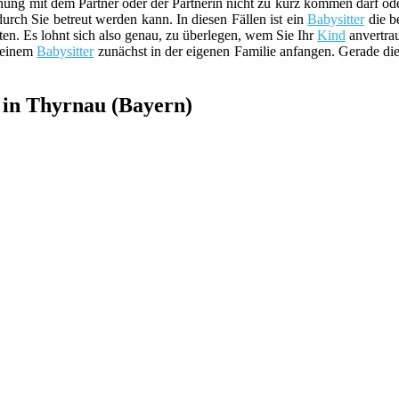
ng mit dem Partner oder der Partnerin nicht zu kurz kommen darf oder
rch Sie betreut werden kann. In diesen Fällen ist ein
Babysitter
die b
en. Es lohnt sich also genau, zu überlegen, wem Sie Ihr
Kind
anvertrau
h einem
Babysitter
zunächst in der eigenen Familie anfangen. Gerade die
 in Thyrnau (Bayern)