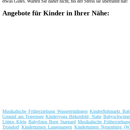
etwas Gutes. Warten Sie daher nicht, bis der Stress sie überrannt hat!
Angebote für Kinder in Ihrer Nähe:
Musikalische Früherziehung Wassertrüdingen
Kinderflohmarkt Bab
Gmund am Tegernsee
Kinderyoga Birkenfeld, Nahe
Babyschwimm
Lütten Klein
Babyfotos Burg Stargard
Musikalische Früherziehu
Troisdorf
Kinderturnen Langenargen
Kinderturnen Neuenbürg (Wü