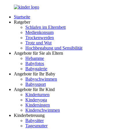
Zurück
zum
Startseite
Inhalt
LuckyKids.de
Das
Ratgeber
Portal
Schlafen im Elternbett
für
Medienkonsum
Ihren
Trockenwerden
Nachwuchs
Trotz und Wut
Hochbegabung und Sensibilität
Angebote für Sie als Eltern
Hebamme
Babyfotos
Babygalerie
Angebote für Ihr Baby
Babyschwimmen
Babyssport
Angebote für Ihr Kind
Kinderturnen
Kinderyoga
Kindersingen
Kinderschwimmen
Kinderbetreuung
Babysitter
Tagesmutter