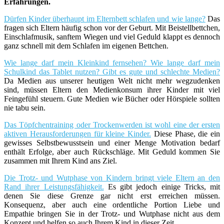
Erfahrungen.
Dürfen Kinder überhaupt im Elternbett schlafen und wie lange?
Das
fragen sich Eltern häufig schon vor der Geburt. Mit Beistellbettchen,
Einschlafmusik, sanftem Wiegen und viel Geduld klappt es dennoch
ganz schnell mit dem Schlafen im eigenen Bettchen.
Wie lange darf mein Kleinkind fernsehen? Wie lange darf mein
Schulkind das Tablet nutzen? Gibt es gute und schlechte Medien?
Da Medien aus unserer heutigen Welt nicht mehr wegzudenken
sind, müssen Eltern den Medienkonsum ihrer Kinder mit viel
Feingefühl steuern. Gute Medien wie Bücher oder Hörspiele sollten
nie tabu sein.
Das Töpfchentraining oder Trockenwerden ist wohl eine der ersten
aktiven Herausforderungen für kleine Kinder.
Diese Phase, die ein
gewisses Selbstbewusstsein und einer Menge Motivation bedarf
enthält Erfolge, aber auch Rückschläge. Mit Geduld kommen Sie
zusammen mit Ihrem Kind ans Ziel.
Die Trotz- und Wutphase von Kindern bringt viele Eltern an den
Rand ihrer Leistungsfähigkeit.
Es gibt jedoch einige Tricks, mit
denen Sie diese Grenze gar nicht erst erreichen müssen.
Konsequenz, aber auch eine ordentliche Portion Liebe und
Empathie bringen Sie in der Trotz- und Wutphase nicht aus dem
Konzept und helfen so auch Ihrem Kind in dieser Zeit.