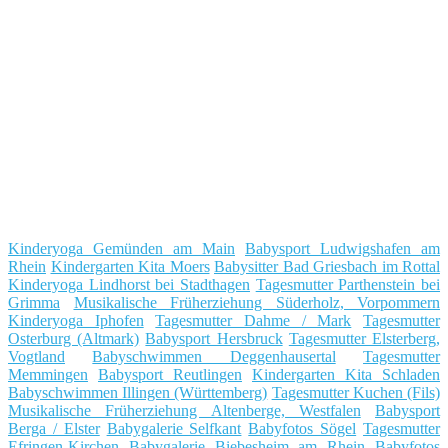
Kinderyoga Gemünden am Main
Babysport Ludwigshafen am
Rhein
Kindergarten Kita Moers
Babysitter Bad Griesbach im Rottal
Kinderyoga Lindhorst bei Stadthagen
Tagesmutter Parthenstein bei
Grimma
Musikalische Früherziehung Süderholz, Vorpommern
Kinderyoga Iphofen
Tagesmutter Dahme / Mark
Tagesmutter
Osterburg (Altmark)
Babysport Hersbruck
Tagesmutter Elsterberg,
Vogtland
Babyschwimmen Deggenhausertal
Tagesmutter
Memmingen
Babysport Reutlingen
Kindergarten Kita Schladen
Babyschwimmen Illingen (Württemberg)
Tagesmutter Kuchen (Fils)
Musikalische Früherziehung Altenberge, Westfalen
Babysport
Berga / Elster
Babygalerie Selfkant
Babyfotos Sögel
Tagesmutter
Efringen-Kirchen
Babygalerie Biebesheim am Rhein
Babyfotos