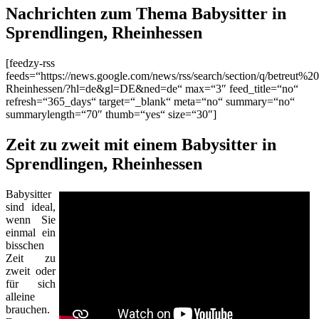
Nachrichten zum Thema Babysitter in
Sprendlingen, Rheinhessen
[feedzy-rss
feeds=“https://news.google.com/news/rss/search/section/q/betreut%2
Rheinhessen/?hl=de&gl=DE&ned=de“ max=“3″ feed_title=“no“
refresh=“365_days“ target=“_blank“ meta=“no“ summary=“no“
summarylength=“70″ thumb=“yes“ size=“30″]
Zeit zu zweit mit einem Babysitter in
Sprendlingen, Rheinhessen
Babysitter
sind ideal,
wenn Sie
einmal ein
bisschen
Zeit zu
zweit oder
für sich
alleine
brauchen.