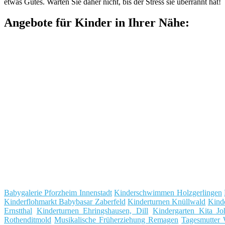
etwas Gutes. Warten Sie daher nicht, bis der Stress sie überrannt hat!
Angebote für Kinder in Ihrer Nähe:
Babygalerie Pforzheim Innenstadt
Kinderschwimmen Holzgerlingen
Kinderflohmarkt Babybasar Zaberfeld
Kinderturnen Knüllwald
Kinde
Ernstthal
Kinderturnen Ehringshausen, Dill
Kindergarten Kita Joh
Rothenditmold
Musikalische Früherziehung Remagen
Tagesmutter 