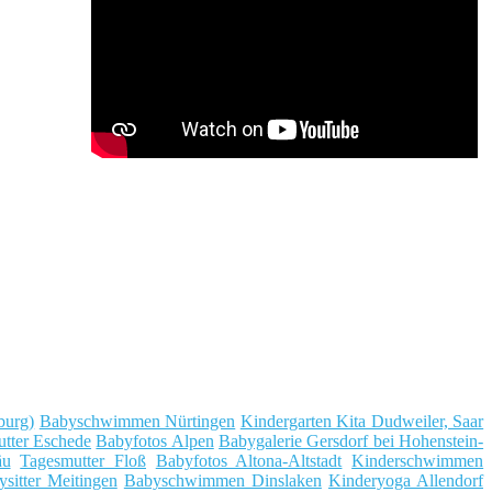
burg)
Babyschwimmen Nürtingen
Kindergarten Kita Dudweiler, Saar
tter Eschede
Babyfotos Alpen
Babygalerie Gersdorf bei Hohenstein-
äu
Tagesmutter Floß
Babyfotos Altona-Altstadt
Kinderschwimmen
sitter Meitingen
Babyschwimmen Dinslaken
Kinderyoga Allendorf