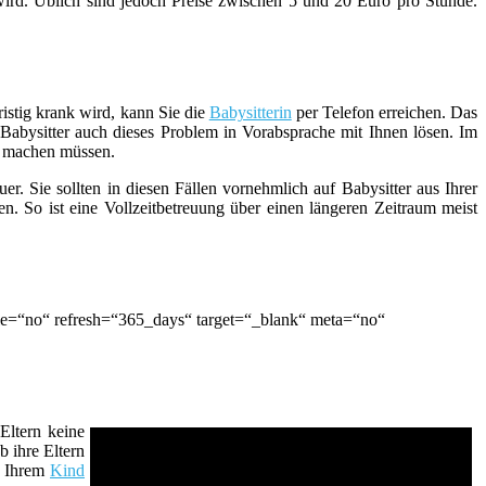
 wird. Üblich sind jedoch Preise zwischen 5 und 20 Euro pro Stunde.
istig krank wird, kann Sie die
Babysitterin
per Telefon erreichen. Das
r Babysitter auch dieses Problem in Vorabsprache mit Ihnen lösen. Im
en machen müssen.
euer. Sie sollten in diesen Fällen vornehmlich auf Babysitter aus Ihrer
en. So ist eine Vollzeitbetreuung über einen längeren Zeitraum meist
le=“no“ refresh=“365_days“ target=“_blank“ meta=“no“
Eltern keine
 ihre Eltern
h Ihrem
Kind