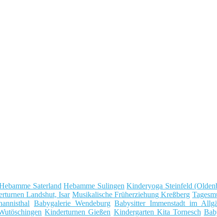
Hebamme Saterland
Hebamme Sulingen
Kinderyoga Steinfeld (Olden
rturnen Landshut, Isar
Musikalische Früherziehung Kreßberg
Tagesmu
annisthal
Babygalerie Wendeburg
Babysitter Immenstadt im Allg
Wutöschingen
Kinderturnen Gießen
Kindergarten Kita Tornesch
Baby