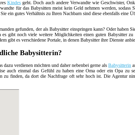
hres
Kindes
geht. Doch auch andere Verwandte wie Geschwister, Onke
Verwandte für das Babysitten meist kein Geld nehmen werden, sodass S
ie ein gutes Verhältnis zu Ihren Nachbarn sind diese ebenfalls eine Ü
manden gefunden, der als Babysitter einspringen kann? Oder haben Sie
s gibt noch viele weitere Möglichkeiten einen guten Babysitter zu 
 gibt es verschiedene Portale, in denen Babysitter ihre Dienste anbie
dliche Babysitterin?
was dazu verdienen möchten und daher nebenbei gerne als
Babysitterin
a
eise auch einmal das Gefühl zu haben eine Oma oder ein Opa zu sein.
ten zu finden, da dort die Nachfrage oft sehr hoch ist. Die Agentur ni