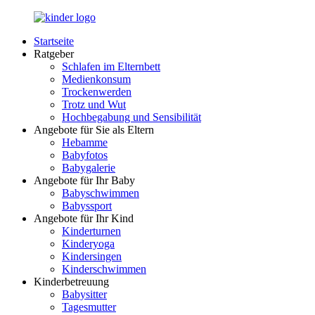
Zurück
zum
Startseite
Inhalt
LuckyKids.de
Das
Ratgeber
Portal
Schlafen im Elternbett
für
Medienkonsum
Ihren
Trockenwerden
Nachwuchs
Trotz und Wut
Hochbegabung und Sensibilität
Angebote für Sie als Eltern
Hebamme
Babyfotos
Babygalerie
Angebote für Ihr Baby
Babyschwimmen
Babyssport
Angebote für Ihr Kind
Kinderturnen
Kinderyoga
Kindersingen
Kinderschwimmen
Kinderbetreuung
Babysitter
Tagesmutter