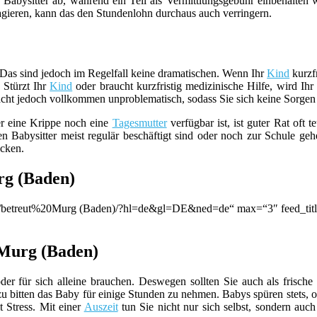
 Babysitter ab, während ein Teil als Vermittlungsgebühr einbehalten
agieren, kann das den Stundenlohn durchaus auch verringern.
 Das sind jedoch im Regelfall keine dramatischen. Wenn Ihr
Kind
kurzfr
 Stürzt Ihr
Kind
oder braucht kurzfristig medizinische Hilfe, wird Ih
 Nacht jedoch vollkommen unproblematisch, sodass Sie sich keine Sorg
er eine Krippe noch eine
Tagesmutter
verfügbar ist, ist guter Rat oft t
n Babysitter meist regulär beschäftigt sind oder noch zur Schule geh
ücken.
rg (Baden)
on/q/betreut%20Murg (Baden)/?hl=de&gl=DE&ned=de“ max=“3″ feed_tit
 Murg (Baden)
der für sich alleine brauchen. Deswegen sollten Sie auch als frische 
bitten das Baby für einige Stunden zu nehmen. Babys spüren stets, ob
t Stress. Mit einer
Auszeit
tun Sie nicht nur sich selbst, sondern auc