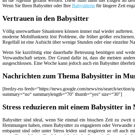
an die Agentur gezahlt werden. Diese führt dann das Entgelt an den
Wenn Sie Ihren Babysitter oder Ihre
Babysitterin
für längere Zeit eng
Vertrauen in den Babysitter
Völlig unerwartbare Situationen können immer mal wieder auftreten.
moderne Mobilfunknetz löst Probleme, die früher größer erschienen.
Regelfall ist eine Aufsicht über wenige Stunden oder eine einzelne
Wenn Sie kurzfristig eine dauerhafte Betreuung benötigen und wed
Verwandtschaft setzen. Der Grund dafür ist, dass die meisten andere
ausgeschlossen. Eine Woche kann jedoch auch ein Babysitter überbr
Nachrichten zum Thema Babysitter in Mu
[feedzy-rss feeds=“https://news.google.com/news/rss/search/secti
summary=“no“ summarylength=“70″ thumb=“yes“ size=“30″]
Stress reduzieren mit einem Babysitter in
Babysitter sind ideal, wenn Sie einmal ein bisschen Zeit zu zweit o
Hemmungen haben, einen Babysitter zu engagieren oder Verwandte zu 
entspannt sind oder unter Stress leiden und reagieren so oft auch mi