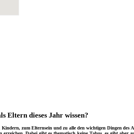
ls Eltern dieses Jahr wissen?
indern, zum Elternsein und zu alle den wichtigen Dingen des Au
 erreichen. Dabei gibt es thematisch keine Tabus, es gibt aber a