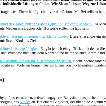
ets individuelle Lösungen finden. Wir Sie auf diesem Weg zur Lös
fragen sich Eltern häufig schon vor der Geburt. Mit Beistellbettche
lkind das Tablet nutzen? Gibt es gute und schlechte Medien?
Da Medie
ute Medien wie Bücher oder Hörspiele sollten nie tabu sein.
aktiven Herausforderungen für kleine Kinder.
Diese Phase, die ein ge
it Ihrem Kind ans Ziel.
 ihrer Leistungsfähigkeit.
Es gibt jedoch einige Tricks, mit denen Sie
z- und Wutphase nicht aus dem Konzept und helfen so auch Ihrem Kind i
uch Autismus können im Zusammenhang stehen.
Eltern hochbegabter K
t positivem Vorleben können Sie als Eltern von hochbegabten Kind
n)
y aufpassen werden, müssen engagierte Babysitter entsprechend beza
ersorgung des
Kindes
an. Bei einem Babysitter, der über eine Agentur ve