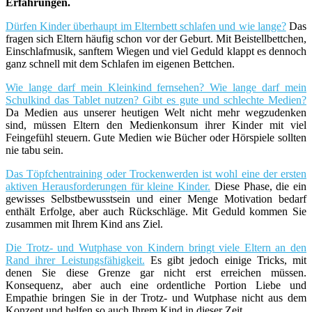
Erfahrungen.
Dürfen Kinder überhaupt im Elternbett schlafen und wie lange?
Das
fragen sich Eltern häufig schon vor der Geburt. Mit Beistellbettchen,
Einschlafmusik, sanftem Wiegen und viel Geduld klappt es dennoch
ganz schnell mit dem Schlafen im eigenen Bettchen.
Wie lange darf mein Kleinkind fernsehen? Wie lange darf mein
Schulkind das Tablet nutzen? Gibt es gute und schlechte Medien?
Da Medien aus unserer heutigen Welt nicht mehr wegzudenken
sind, müssen Eltern den Medienkonsum ihrer Kinder mit viel
Feingefühl steuern. Gute Medien wie Bücher oder Hörspiele sollten
nie tabu sein.
Das Töpfchentraining oder Trockenwerden ist wohl eine der ersten
aktiven Herausforderungen für kleine Kinder.
Diese Phase, die ein
gewisses Selbstbewusstsein und einer Menge Motivation bedarf
enthält Erfolge, aber auch Rückschläge. Mit Geduld kommen Sie
zusammen mit Ihrem Kind ans Ziel.
Die Trotz- und Wutphase von Kindern bringt viele Eltern an den
Rand ihrer Leistungsfähigkeit.
Es gibt jedoch einige Tricks, mit
denen Sie diese Grenze gar nicht erst erreichen müssen.
Konsequenz, aber auch eine ordentliche Portion Liebe und
Empathie bringen Sie in der Trotz- und Wutphase nicht aus dem
Konzept und helfen so auch Ihrem Kind in dieser Zeit.