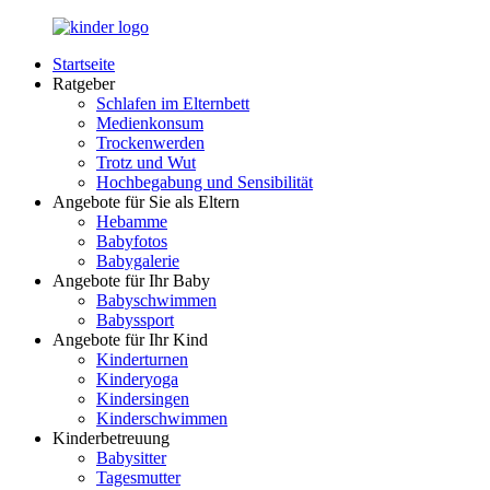
Zurück
zum
Startseite
Inhalt
LuckyKids.de
Das
Ratgeber
Portal
Schlafen im Elternbett
für
Medienkonsum
Ihren
Trockenwerden
Nachwuchs
Trotz und Wut
Hochbegabung und Sensibilität
Angebote für Sie als Eltern
Hebamme
Babyfotos
Babygalerie
Angebote für Ihr Baby
Babyschwimmen
Babyssport
Angebote für Ihr Kind
Kinderturnen
Kinderyoga
Kindersingen
Kinderschwimmen
Kinderbetreuung
Babysitter
Tagesmutter