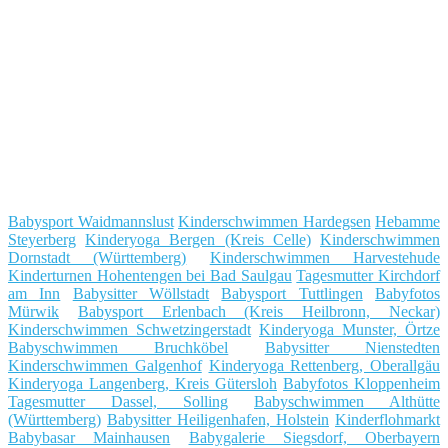
Babysport Waidmannslust
Kinderschwimmen Hardegsen
Hebamme
Steyerberg
Kinderyoga Bergen (Kreis Celle)
Kinderschwimmen
Dornstadt (Württemberg)
Kinderschwimmen Harvestehude
Kinderturnen Hohentengen bei Bad Saulgau
Tagesmutter Kirchdorf
am Inn
Babysitter Wöllstadt
Babysport Tuttlingen
Babyfotos
Mürwik
Babysport Erlenbach (Kreis Heilbronn, Neckar)
Kinderschwimmen Schwetzingerstadt
Kinderyoga Munster, Örtze
Babyschwimmen Bruchköbel
Babysitter Nienstedten
Kinderschwimmen Galgenhof
Kinderyoga Rettenberg, Oberallgäu
Kinderyoga Langenberg, Kreis Gütersloh
Babyfotos Kloppenheim
Tagesmutter Dassel, Solling
Babyschwimmen Althütte
(Württemberg)
Babysitter Heiligenhafen, Holstein
Kinderflohmarkt
Babybasar Mainhausen
Babygalerie Siegsdorf, Oberbayern