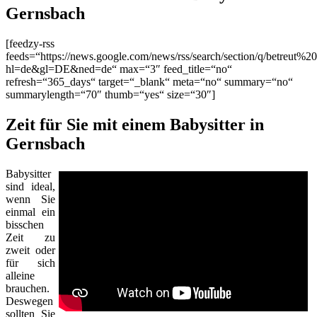
Gernsbach
[feedzy-rss
feeds=“https://news.google.com/news/rss/search/section/q/betreut%2
hl=de&gl=DE&ned=de“ max=“3″ feed_title=“no“
refresh=“365_days“ target=“_blank“ meta=“no“ summary=“no“
summarylength=“70″ thumb=“yes“ size=“30″]
Zeit für Sie mit einem Babysitter in
Gernsbach
Babysitter
sind ideal,
wenn Sie
einmal ein
bisschen
Zeit zu
zweit oder
für sich
alleine
brauchen.
Deswegen
sollten Sie