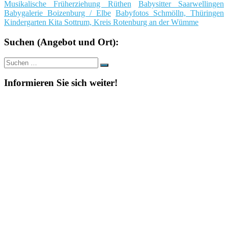
Musikalische Früherziehung Rüthen
Babysitter Saarwellingen
Babygalerie Boizenburg / Elbe
Babyfotos Schmölln, Thüringen
Kindergarten Kita Sottrum, Kreis Rotenburg an der Wümme
Suchen (Angebot und Ort):
Suche
Suchen
nach:
Informieren Sie sich weiter!