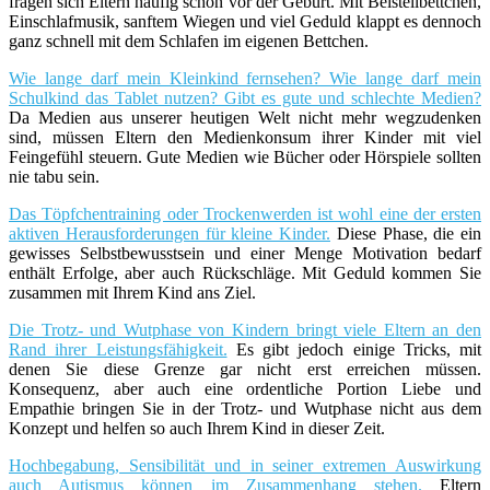
fragen sich Eltern häufig schon vor der Geburt. Mit Beistellbettchen,
Einschlafmusik, sanftem Wiegen und viel Geduld klappt es dennoch
ganz schnell mit dem Schlafen im eigenen Bettchen.
Wie lange darf mein Kleinkind fernsehen? Wie lange darf mein
Schulkind das Tablet nutzen? Gibt es gute und schlechte Medien?
Da Medien aus unserer heutigen Welt nicht mehr wegzudenken
sind, müssen Eltern den Medienkonsum ihrer Kinder mit viel
Feingefühl steuern. Gute Medien wie Bücher oder Hörspiele sollten
nie tabu sein.
Das Töpfchentraining oder Trockenwerden ist wohl eine der ersten
aktiven Herausforderungen für kleine Kinder.
Diese Phase, die ein
gewisses Selbstbewusstsein und einer Menge Motivation bedarf
enthält Erfolge, aber auch Rückschläge. Mit Geduld kommen Sie
zusammen mit Ihrem Kind ans Ziel.
Die Trotz- und Wutphase von Kindern bringt viele Eltern an den
Rand ihrer Leistungsfähigkeit.
Es gibt jedoch einige Tricks, mit
denen Sie diese Grenze gar nicht erst erreichen müssen.
Konsequenz, aber auch eine ordentliche Portion Liebe und
Empathie bringen Sie in der Trotz- und Wutphase nicht aus dem
Konzept und helfen so auch Ihrem Kind in dieser Zeit.
Hochbegabung, Sensibilität und in seiner extremen Auswirkung
auch Autismus können im Zusammenhang stehen.
Eltern