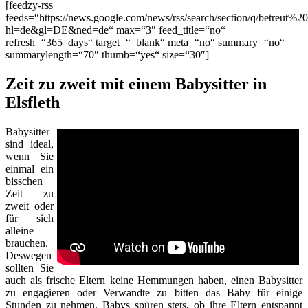
[feedzy-rss
feeds=“https://news.google.com/news/rss/search/section/q/betreut%20
hl=de&gl=DE&ned=de“ max=“3″ feed_title=“no“
refresh=“365_days“ target=“_blank“ meta=“no“ summary=“no“
summarylength=“70″ thumb=“yes“ size=“30″]
Zeit zu zweit mit einem Babysitter in
Elsfleth
Babysitter
sind ideal,
wenn Sie
einmal ein
bisschen
Zeit zu
zweit oder
für sich
alleine
brauchen.
Deswegen
sollten Sie
auch als frische Eltern keine Hemmungen haben, einen Babysitter
zu engagieren oder Verwandte zu bitten das Baby für einige
Stunden zu nehmen. Babys spüren stets, ob ihre Eltern entspannt