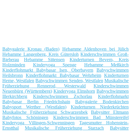
Babygalerie Kronau (Baden)
Hebamme Aldenhoven bei Jülich
Hebamme Langenberg, Kreis Gütersloh
Kinderschwimmen Groß-
Bieberau
Hebamme Sittensen
Kinderturnen Bevern, Kreis
Holzminden
Kinderyoga Spenge
Hebamme Meßkirch
Kinderflohmarkt Babybasar Isen, Oberbayern
Babyschwimmen
Heilsbronn
Kinderflohmarkt Babybasar Wehrheim
Kinderturnen
Herne, Westfalen
Babyschwimmen Senden, Westfalen
Musikalische
Früherziehung Rennerod, Westerwald
Kinderschwimmen
Neuenbürg (Württemberg)
Kinderyoga Elmshorn
Babyschwimmen
Illerkirchberg
Kinderschwimmen Zschorlau
Kinderflohmarkt
Babybasar Berlin Friedrichshain
Babygalerie Bodenkirchen
Babysport Werther (Westfalen)
Kinderturnen Niederkrüchten
Musikalische Früherziehung Schwarzenbek
Babysitter Eltmann
Babyfotos Schöningen
Kinderschwimmen Bad Münstereifel
Kinderyoga Villingen-Schwenningen
Tagesmutter Hohenstein-
Ernstthal
Musikalische Früherziehung Starzach
Babysitter