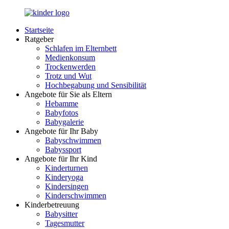
Zurück
zum
Startseite
Inhalt
LuckyKids.de
Das
Ratgeber
Portal
Schlafen im Elternbett
für
Medienkonsum
Ihren
Trockenwerden
Nachwuchs
Trotz und Wut
Hochbegabung und Sensibilität
Angebote für Sie als Eltern
Hebamme
Babyfotos
Babygalerie
Angebote für Ihr Baby
Babyschwimmen
Babyssport
Angebote für Ihr Kind
Kinderturnen
Kinderyoga
Kindersingen
Kinderschwimmen
Kinderbetreuung
Babysitter
Tagesmutter