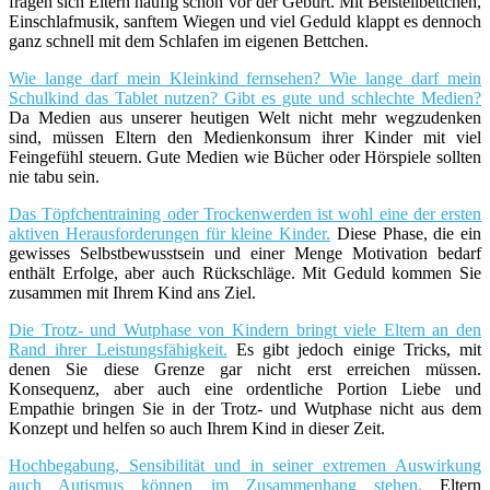
fragen sich Eltern häufig schon vor der Geburt. Mit Beistellbettchen,
Einschlafmusik, sanftem Wiegen und viel Geduld klappt es dennoch
ganz schnell mit dem Schlafen im eigenen Bettchen.
Wie lange darf mein Kleinkind fernsehen? Wie lange darf mein
Schulkind das Tablet nutzen? Gibt es gute und schlechte Medien?
Da Medien aus unserer heutigen Welt nicht mehr wegzudenken
sind, müssen Eltern den Medienkonsum ihrer Kinder mit viel
Feingefühl steuern. Gute Medien wie Bücher oder Hörspiele sollten
nie tabu sein.
Das Töpfchentraining oder Trockenwerden ist wohl eine der ersten
aktiven Herausforderungen für kleine Kinder.
Diese Phase, die ein
gewisses Selbstbewusstsein und einer Menge Motivation bedarf
enthält Erfolge, aber auch Rückschläge. Mit Geduld kommen Sie
zusammen mit Ihrem Kind ans Ziel.
Die Trotz- und Wutphase von Kindern bringt viele Eltern an den
Rand ihrer Leistungsfähigkeit.
Es gibt jedoch einige Tricks, mit
denen Sie diese Grenze gar nicht erst erreichen müssen.
Konsequenz, aber auch eine ordentliche Portion Liebe und
Empathie bringen Sie in der Trotz- und Wutphase nicht aus dem
Konzept und helfen so auch Ihrem Kind in dieser Zeit.
Hochbegabung, Sensibilität und in seiner extremen Auswirkung
auch Autismus können im Zusammenhang stehen.
Eltern