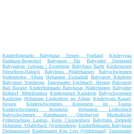
Kinderflohmarkt Babybasar Treuen, Vogtland
Kinderyoga
Hamburg-Bergedorf
Babysport Titz
Babysitter Dortmund
Babygalerie Gelenau / Erzgebirge
Babyfotos Barth
Kinderturnen
Hörselberg-Hainich
Babyfotos Plüderhausen
Babyschwimmen
Waltenhofen, Allgäu
Hebamme Zschadraß
Babysport Rülzheim
Babysport Veitsbronn
Tagesmutter Egelsbach, Hessen
Babysport
Bad Bocklet
Kinderflohmarkt Babybasar Wallerfangen
Babysitter
Heßdorf, Mittelfranken
Kinderturnen Karlskron
Babyschwimmen
Kaufering
Hebamme Lindenberg im Allgäu
Kinderyoga Kassel,
Hessen
Kinderschwimmen Königstein im Taunus
Kinderschwimmen Bensheim
Hebamme Leidersbach
Babyschwimmen Haimhausen, Oberbayern
Musikalische
Früherziehung Lastrup, Kreis Cloppenburg
Babyfotos Detmold
Hebamme Affalterbach (Württemberg)
Kinderflohmarkt Babybasar
Dietmannsried
Kindergarten Kita Leer (Ostfriesland)
Tagesmutter