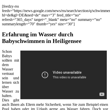
[feedzy-rss
feeds=“https://news.google.com/news/rss/search/section/q/schwimm
hl=de&gl=DE&ned=de“ max=“3″ feed_title=“no“
refresh=“365_days“ target=“_blank“ meta=“no“ summary=“no“
summarylength=“70″ thumb=“yes“ size=“30″]
Erfahrung im Wasser durch
Babyschwimmen in Heiligensee
Schon
Babys
sollten mit
dem
Wasser
vertraut
sein und
lernen sich
über
Wasser zu
halten.
Dies gibt
auch Ihnen als Eltern mehr Sicherheit, wenn Sie zum Beispiel einen
Pool haben oder im Urlaub gerne ans Wasser fahren. Doch vor