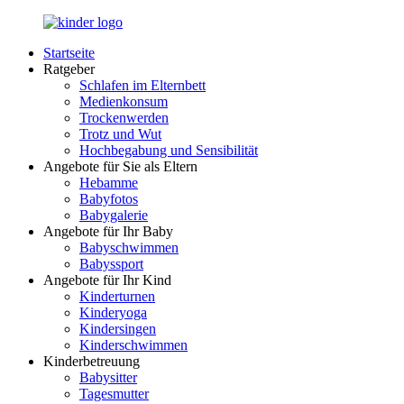
Zurück
zum
Startseite
Inhalt
LuckyKids.de
Das
Ratgeber
Portal
Schlafen im Elternbett
für
Medienkonsum
Ihren
Trockenwerden
Nachwuchs
Trotz und Wut
Hochbegabung und Sensibilität
Angebote für Sie als Eltern
Hebamme
Babyfotos
Babygalerie
Angebote für Ihr Baby
Babyschwimmen
Babyssport
Angebote für Ihr Kind
Kinderturnen
Kinderyoga
Kindersingen
Kinderschwimmen
Kinderbetreuung
Babysitter
Tagesmutter