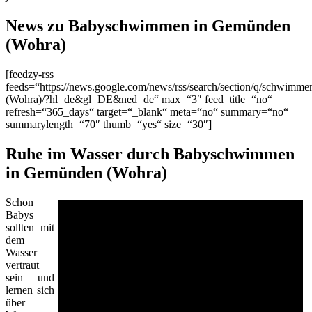
News zu Babyschwimmen in Gemünden
(Wohra)
[feedzy-rss
feeds=“https://news.google.com/news/rss/search/section/q/schwi
(Wohra)/?hl=de&gl=DE&ned=de“ max=“3″ feed_title=“no“
refresh=“365_days“ target=“_blank“ meta=“no“ summary=“no“
summarylength=“70″ thumb=“yes“ size=“30″]
Ruhe im Wasser durch Babyschwimmen
in Gemünden (Wohra)
Schon
Babys
sollten mit
dem
Wasser
vertraut
sein und
lernen sich
über