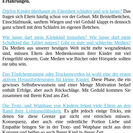
Erfahrungen.
Dürfen Kinder überhaupt im Elternbett schlafen und wie lange?
Das
fragen sich Eltern häufig schon vor der Geburt. Mit Beistellbettchen,
Einschlafmusik, sanftem Wiegen und viel Geduld klappt es dennoch
ganz schnell mit dem Schlafen im eigenen Bettchen.
Wie lange darf mein Kleinkind fernsehen? Wie lange darf mein
Schulkind das Tablet nutzen? Gibt es gute und schlechte Medien?
Da Medien aus unserer heutigen Welt nicht mehr wegzudenken
sind, müssen Eltern den Medienkonsum ihrer Kinder mit viel
Feingefühl steuern. Gute Medien wie Bücher oder Hörspiele sollten
nie tabu sein.
Das Töpfchentraining oder Trockenwerden ist wohl eine der ersten
aktiven Herausforderungen für kleine Kinder.
Diese Phase, die ein
gewisses Selbstbewusstsein und einer Menge Motivation bedarf
enthält Erfolge, aber auch Rückschläge. Mit Geduld kommen Sie
zusammen mit Ihrem Kind ans Ziel.
Die Trotz- und Wutphase von Kindern bringt viele Eltern an den
Rand ihrer Leistungsfähigkeit.
Es gibt jedoch einige Tricks, mit
denen Sie diese Grenze gar nicht erst erreichen müssen.
Konsequenz, aber auch eine ordentliche Portion Liebe und
Empathie bringen Sie in der Trotz- und Wutphase nicht aus dem
Konzept und helfen so auch Ihrem Kind in dieser Zeit.