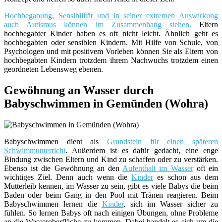
Hochbegabung, Sensibilität und in seiner extremen Auswirkung
auch Autismus können im Zusammenhang stehen.
Eltern
hochbegabter Kinder haben es oft nicht leicht. Ähnlich geht es
hochbegabten oder sensiblen Kindern. Mit Hilfe von Schule, von
Psychologen und mit positivem Vorleben können Sie als Eltern von
hochbegabten Kindern trotzdem ihrem Nachwuchs trotzdem einen
geordneten Lebensweg ebenen.
Gewöhnung an Wasser durch
Babyschwimmen in Gemünden (Wohra)
Babyschwimmen dient als
Grundstein für einen späteren
Schwimmunterricht
. Außerdem ist es dafür gedacht, eine enge
Bindung zwischen Eltern und Kind zu schaffen oder zu verstärken.
Ebenso ist die Gewöhnung an den
Aufenthalt im Wasser
oft ein
wichtiges Ziel. Denn auch wenn die
Kinder
es schon aus dem
Mutterleib kennen, im Wasser zu sein, gibt es viele Babys die beim
Baden oder beim Gang in den Pool mit Tränen reagieren. Beim
Babyschwimmen lernen die
Kinder
, sich im Wasser sicher zu
fühlen. So lernen Babys oft nach einigen Übungen, ohne Probleme
an die Wasseroberfläche zu kommen. Dabei handelt es sich um die