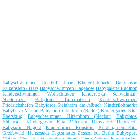
Babyschwimmen Ensdorf, Saar
Kinderflohmarkt Babybasar
Falkenstein / Harz
Babyschwimmen Hagenow
Babygalerie Radibor
Kinderschwimmen Wolfschlugen
Kinderyoga Schwalmtal,
Niederrhein
Babyfotos Lommatzsch
Kinderschwimmen
Friedrichshafen
Babyfotos Steinheim am Albuch
Kinderflohmarkt
Babybasar Vlotho
Babysport Oberkirch (Baden)
Kindergarten Kita
Ebersburg
Babyschwimmen Hirschhorn (Neckar)
Babyfotos
Ebhausen
Kindergarten Kita Ottensen
Babysport Helmstedt
Babysport Nagold
Kinderturnen Ronsdorf
Kindergarten Kita
Greifswald, Hansestadt
Tagesmutter Zossen bei Berlin
Babysport
Metten
Musikalische Früherziehung Diera-Zehren
Kindergarten