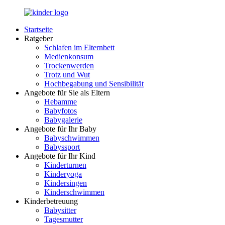
Zurück
zum
Startseite
Inhalt
LuckyKids.de
Das
Ratgeber
Portal
Schlafen im Elternbett
für
Medienkonsum
Ihren
Trockenwerden
Nachwuchs
Trotz und Wut
Hochbegabung und Sensibilität
Angebote für Sie als Eltern
Hebamme
Babyfotos
Babygalerie
Angebote für Ihr Baby
Babyschwimmen
Babyssport
Angebote für Ihr Kind
Kinderturnen
Kinderyoga
Kindersingen
Kinderschwimmen
Kinderbetreuung
Babysitter
Tagesmutter