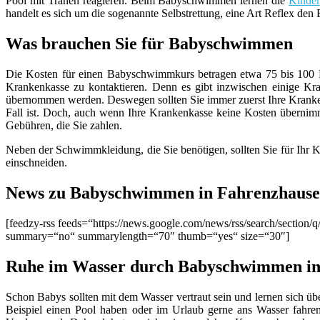
Pool mit Tränen reagieren. Beim Babyschwimmen lernen die
Kinder
handelt es sich um die sogenannte Selbstrettung, eine Art Reflex de
Was brauchen Sie für Babyschwimmen
Die Kosten für einen Babyschwimmkurs betragen etwa 75 bis 100 Eu
Krankenkasse zu kontaktieren. Denn es gibt inzwischen einige K
übernommen werden. Deswegen sollten Sie immer zuerst Ihre Krankenk
Fall ist. Doch, auch wenn Ihre Krankenkasse keine Kosten übernimm
Gebühren, die Sie zahlen.
Neben der Schwimmkleidung, die Sie benötigen, sollten Sie für Ihr 
einschneiden.
News zu Babyschwimmen in Fahrenzhaus
[feedzy-rss feeds=“https://news.google.com/news/rss/search/sect
summary=“no“ summarylength=“70″ thumb=“yes“ size=“30″]
Ruhe im Wasser durch Babyschwimmen in
Schon Babys sollten mit dem Wasser vertraut sein und lernen sich üb
Beispiel einen Pool haben oder im Urlaub gerne ans Wasser fahr