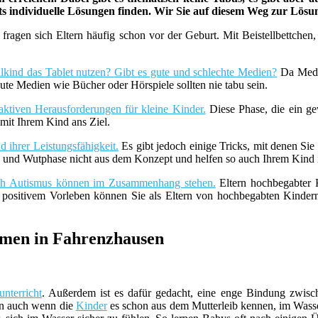
ets individuelle Lösungen finden. Wir Sie auf diesem Weg zur Lös
fragen sich Eltern häufig schon vor der Geburt. Mit Beistellbettche
lkind das Tablet nutzen? Gibt es gute und schlechte Medien?
Da Medie
ute Medien wie Bücher oder Hörspiele sollten nie tabu sein.
aktiven Herausforderungen für kleine Kinder.
Diese Phase, die ein ge
it Ihrem Kind ans Ziel.
 ihrer Leistungsfähigkeit.
Es gibt jedoch einige Tricks, mit denen Sie
z- und Wutphase nicht aus dem Konzept und helfen so auch Ihrem Kind i
uch Autismus können im Zusammenhang stehen.
Eltern hochbegabter K
t positivem Vorleben können Sie als Eltern von hochbegabten Kind
men in Fahrenzhausen
nterricht
. Außerdem ist es dafür gedacht, eine enge Bindung zwisch
nn auch wenn die
Kinder
es schon aus dem Mutterleib kennen, im Wasse