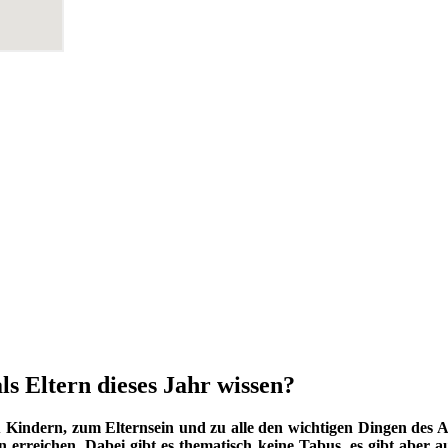
ls Eltern dieses Jahr wissen?
indern, zum Elternsein und zu alle den wichtigen Dingen des Au
 erreichen. Dabei gibt es thematisch keine Tabus, es gibt aber a