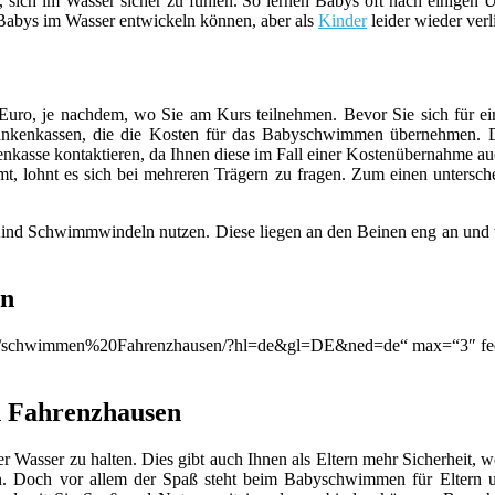
, sich im Wasser sicher zu fühlen. So lernen Babys oft nach einige
n Babys im Wasser entwickeln können, aber als
Kinder
leider wieder verl
ro, je nachdem, wo Sie am Kurs teilnehmen. Bevor Sie sich für eine
rankenkassen, die die Kosten für das Babyschwimmen übernehmen. D
asse kontaktieren, da Ihnen diese im Fall einer Kostenübernahme auch 
t, lohnt es sich bei mehreren Trägern zu fragen. Zum einen untersche
Kind Schwimmwindeln nutzen. Diese liegen an den Beinen eng an und ve
en
ion/q/schwimmen%20Fahrenzhausen/?hl=de&gl=DE&ned=de“ max=“3″ fee
 Fahrenzhausen
er Wasser zu halten. Dies gibt auch Ihnen als Eltern mehr Sicherheit,
en. Doch vor allem der Spaß steht beim Babyschwimmen für Eltern