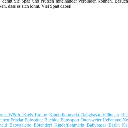
n, damit Sie Spaß und Nutzen miteinander verbinden können. Besuc
 dass es sich lohnt. Viel Spaß dabei!
me Wörth, Kreis Erding
Kinderflohmarkt Babybasar Villingen
Heb
men Fritzlar
Babysitter Buchloe
Babysport Ottersweier
Hebamme Ne
heid
Babygalerie Epfendorf
Kinderflohmarkt Babybasar Berlin K