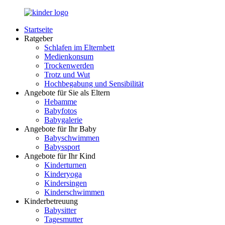
Zurück
zum
Startseite
Inhalt
LuckyKids.de
Das
Ratgeber
Portal
Schlafen im Elternbett
für
Medienkonsum
Ihren
Trockenwerden
Nachwuchs
Trotz und Wut
Hochbegabung und Sensibilität
Angebote für Sie als Eltern
Hebamme
Babyfotos
Babygalerie
Angebote für Ihr Baby
Babyschwimmen
Babyssport
Angebote für Ihr Kind
Kinderturnen
Kinderyoga
Kindersingen
Kinderschwimmen
Kinderbetreuung
Babysitter
Tagesmutter