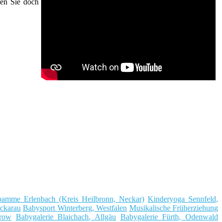
hen Sie doch
amme Erlenbach (Kreis Heilbronn, Neckar)
Kinderyoga Sennfeld,
ckarau
Babysport Winterberg, Westfalen
Musikalische Früherziehung
arow
Babygalerie Blaichach, Allgäu
Babygalerie Fürth, Odenwald