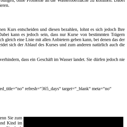
n Übungen, ohne Probleme an die Wasseroberfläche zu kommen. Dabei
ieren.
n Kurs entscheiden und diesen bezahlen, lohnt es sich jedoch Ihre
abei kann es jedoch sein, dass nur Kurse von bestimmten Trägern
gleich eine Liste mit allen Anbietern geben kann, bei denen das der
idet sich der Ablauf des Kurses und zum anderen natürlich auch die
rhindern, dass ein Geschäft im Wasser landet. Sie dürfen jedoch nie
d_title=“no“ refresh=“365_days“ target=“_blank“ meta=“no“
 wenn Sie zum
 und Kind im