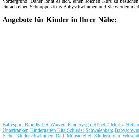
Vordergrund. Daher lohnt es sich, einen solchen Kurs zu besuche
einfach einen Schnupper-Kurs Babyschwimmen und Sie werden merken,
Angebote für Kinder in Ihrer Nähe:
Babysport Brandis bei Wurzen
Kinderyoga Röbel / Müritz
Hebam
Unterfranken
Kindergarten Kita Schieder-Schwalenberg
Babyschwim
Flehe
Kinderschwimmen Bad Münstereifel
Kinderturnen Wiesent