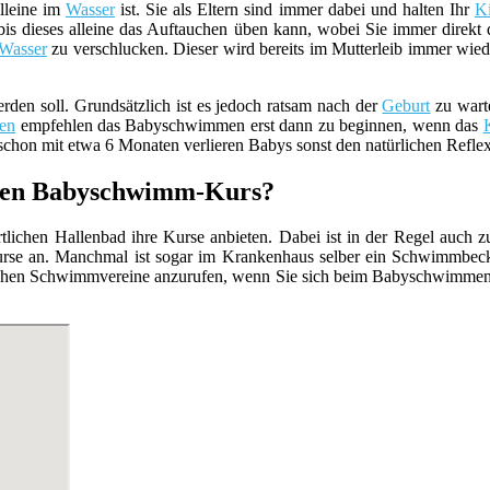
lleine im
Wasser
ist. Sie als Eltern sind immer dabei und halten Ihr
K
is dieses alleine das Auftauchen üben kann, wobei Sie immer direkt d
Wasser
zu verschlucken. Dieser wird bereits im Mutterleib immer wiede
den soll. Grundsätzlich ist es jedoch ratsam nach der
Geburt
zu wart
en
empfehlen das Babyschwimmen erst dann zu beginnen, wenn das
hon mit etwa 6 Monaten verlieren Babys sonst den natürlichen Refle
guten Babyschwimm-Kurs?
rtlichen Hallenbad ihre Kurse anbieten. Dabei ist in der Regel auch 
se an. Manchmal ist sogar im Krankenhaus selber ein Schwimmbecken 
lichen Schwimmvereine anzurufen, wenn Sie sich beim Babyschwimmen a