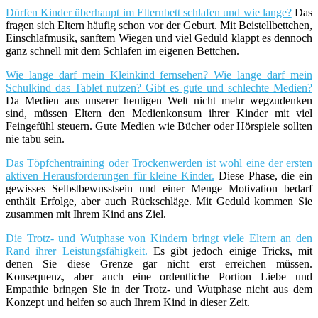
Dürfen Kinder überhaupt im Elternbett schlafen und wie lange?
Das
fragen sich Eltern häufig schon vor der Geburt. Mit Beistellbettchen,
Einschlafmusik, sanftem Wiegen und viel Geduld klappt es dennoch
ganz schnell mit dem Schlafen im eigenen Bettchen.
Wie lange darf mein Kleinkind fernsehen? Wie lange darf mein
Schulkind das Tablet nutzen? Gibt es gute und schlechte Medien?
Da Medien aus unserer heutigen Welt nicht mehr wegzudenken
sind, müssen Eltern den Medienkonsum ihrer Kinder mit viel
Feingefühl steuern. Gute Medien wie Bücher oder Hörspiele sollten
nie tabu sein.
Das Töpfchentraining oder Trockenwerden ist wohl eine der ersten
aktiven Herausforderungen für kleine Kinder.
Diese Phase, die ein
gewisses Selbstbewusstsein und einer Menge Motivation bedarf
enthält Erfolge, aber auch Rückschläge. Mit Geduld kommen Sie
zusammen mit Ihrem Kind ans Ziel.
Die Trotz- und Wutphase von Kindern bringt viele Eltern an den
Rand ihrer Leistungsfähigkeit.
Es gibt jedoch einige Tricks, mit
denen Sie diese Grenze gar nicht erst erreichen müssen.
Konsequenz, aber auch eine ordentliche Portion Liebe und
Empathie bringen Sie in der Trotz- und Wutphase nicht aus dem
Konzept und helfen so auch Ihrem Kind in dieser Zeit.