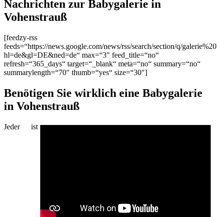
Nachrichten zur Babygalerie in
Vohenstrauß
[feedzy-rss
feeds=“https://news.google.com/news/rss/search/section/q/galerie%2
hl=de&gl=DE&ned=de“ max=“3″ feed_title=“no“
refresh=“365_days“ target=“_blank“ meta=“no“ summary=“no“
summarylength=“70″ thumb=“yes“ size=“30″]
Benötigen Sie wirklich eine Babygalerie
in Vohenstrauß
Jeder ist