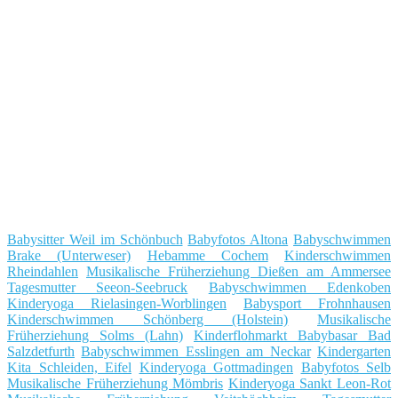
Babysitter Weil im Schönbuch
Babyfotos Altona
Babyschwimmen
Brake (Unterweser)
Hebamme Cochem
Kinderschwimmen
Rheindahlen
Musikalische Früherziehung Dießen am Ammersee
Tagesmutter Seeon-Seebruck
Babyschwimmen Edenkoben
Kinderyoga Rielasingen-Worblingen
Babysport Frohnhausen
Kinderschwimmen Schönberg (Holstein)
Musikalische
Früherziehung Solms (Lahn)
Kinderflohmarkt Babybasar Bad
Salzdetfurth
Babyschwimmen Esslingen am Neckar
Kindergarten
Kita Schleiden, Eifel
Kinderyoga Gottmadingen
Babyfotos Selb
Musikalische Früherziehung Mömbris
Kinderyoga Sankt Leon-Rot