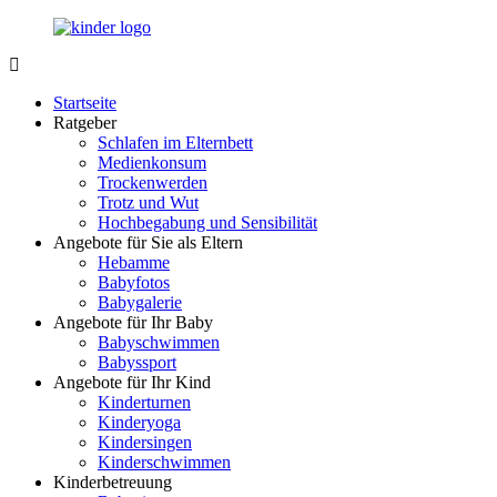
Zurück
zum
Inhalt
LuckyKids.de
Das
Portal
Startseite
für
Ratgeber
Ihren
Schlafen im Elternbett
Nachwuchs
Medienkonsum
Trockenwerden
Trotz und Wut
Hochbegabung und Sensibilität
Angebote für Sie als Eltern
Hebamme
Babyfotos
Babygalerie
Angebote für Ihr Baby
Babyschwimmen
Babyssport
Angebote für Ihr Kind
Kinderturnen
Kinderyoga
Kindersingen
Kinderschwimmen
Kinderbetreuung