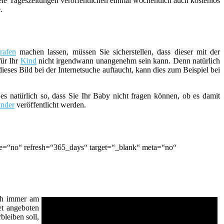
ele Tageszeitungen veröffentlichen einmal wöchentlich auch kostenlos
.
rafen
machen lassen, müssen Sie sicherstellen, dass dieser mit der
für Ihr
Kind
nicht irgendwann unangenehm sein kann. Denn natürlich
eses Bild bei der Internetsuche auftaucht, kann dies zum Beispiel bei
 es natürlich so, dass Sie Ihr Baby nicht fragen können, ob es damit
nder
veröffentlicht werden.
le=“no“ refresh=“365_days“ target=“_blank“ meta=“no“
och immer am
et angeboten
bleiben soll,