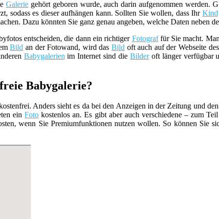
ie
Galerie
gehört geboren wurde, auch darin aufgenommen werden. Glei
zt, sodass es dieser aufhängen kann. Sollten Sie wollen, dass Ihr
Kind
chen. Dazu könnten Sie ganz genau angeben, welche Daten neben 
yfotos entscheiden, die dann ein richtiger
Fotograf
für Sie macht. Man
dem
Bild
an der Fotowand, wird das
Bild
oft auch auf der Webseite de
 anderen
Babygalerien
im Internet sind die
Bilder
oft länger verfügbar 
nfreie Babygalerie?
stenfrei. Anders sieht es da bei den Anzeigen in der Zeitung und de
eten ein
Foto
kostenlos an. Es gibt aber auch verschiedene – zum Teil
 Kosten, wenn Sie Premiumfunktionen nutzen wollen. So können Sie s