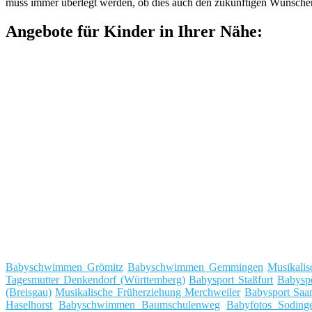
muss immer überlegt werden, ob dies auch den zukünftigen Wünsche
Angebote für Kinder in Ihrer Nähe:
Babyschwimmen Grömitz
Babyschwimmen Gemmingen
Musikalis
Tagesmutter Denkendorf (Württemberg)
Babysport Staßfurt
Babysp
(Breisgau)
Musikalische Früherziehung Merchweiler
Babysport Saa
Haselhorst
Babyschwimmen Baumschulenweg
Babyfotos Soding