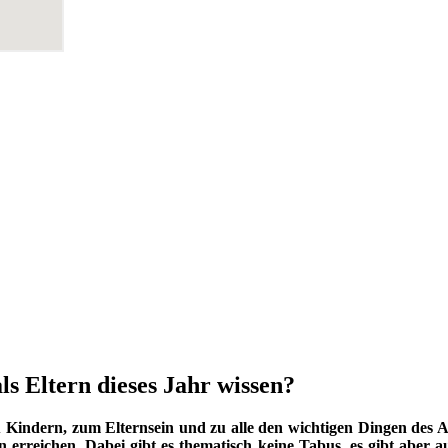
ls Eltern dieses Jahr wissen?
indern, zum Elternsein und zu alle den wichtigen Dingen des Au
 erreichen. Dabei gibt es thematisch keine Tabus, es gibt aber a