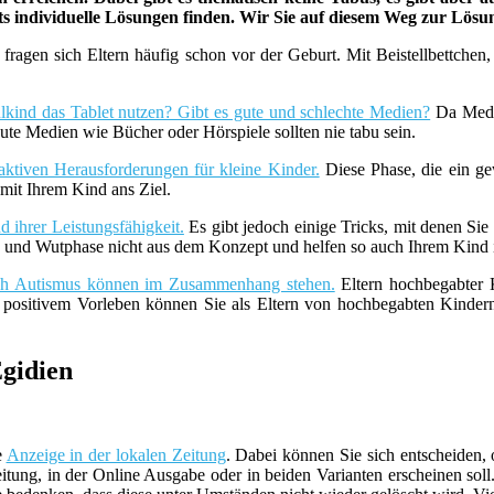
ets individuelle Lösungen finden. Wir Sie auf diesem Weg zur Lös
fragen sich Eltern häufig schon vor der Geburt. Mit Beistellbettche
lkind das Tablet nutzen? Gibt es gute und schlechte Medien?
Da Medie
ute Medien wie Bücher oder Hörspiele sollten nie tabu sein.
aktiven Herausforderungen für kleine Kinder.
Diese Phase, die ein ge
it Ihrem Kind ans Ziel.
 ihrer Leistungsfähigkeit.
Es gibt jedoch einige Tricks, mit denen Sie
z- und Wutphase nicht aus dem Konzept und helfen so auch Ihrem Kind i
uch Autismus können im Zusammenhang stehen.
Eltern hochbegabter K
t positivem Vorleben können Sie als Eltern von hochbegabten Kind
Egidien
e
Anzeige in der lokalen Zeitung
. Dabei können Sie sich entscheiden,
tung, in der Online Ausgabe oder in beiden Varianten erscheinen sol