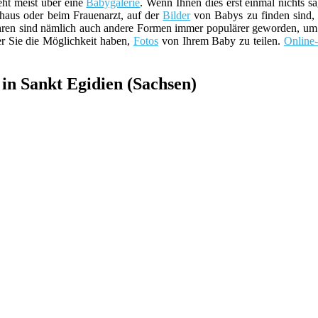
eht meist über eine
Babygalerie
. Wenn Ihnen dies erst einmal nichts sa
haus oder beim Frauenarzt, auf der
Bilder
von Babys zu finden sind, 
Jahren sind nämlich auch andere Formen immer populärer geworden, u
er Sie die Möglichkeit haben,
Fotos
von Ihrem Baby zu teilen.
Online
 in Sankt Egidien (Sachsen)