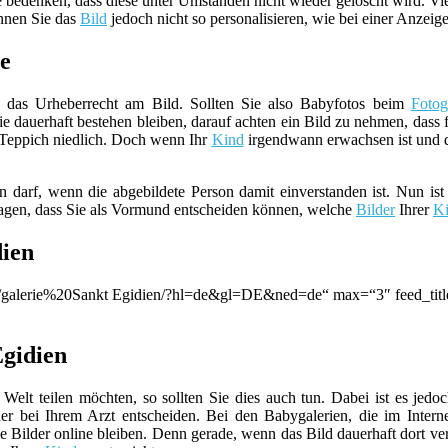
ie bedenken, dass diese unter Umständen nicht wieder gelöscht wird. Vi
önnen Sie das
Bild
jedoch nicht so personalisieren, wie bei einer Anzeige
ie
das Urheberrecht am Bild. Sollten Sie also Babyfotos beim
Fotog
die dauerhaft bestehen bleiben, darauf achten ein Bild zu nehmen, dass 
 Teppich niedlich. Doch wenn Ihr
Kind
irgendwann erwachsen ist und di
en darf, wenn die abgebildete Person damit einverstanden ist. Nun ist
 tragen, dass Sie als Vormund entscheiden können, welche
Bilder
Ihrer
Ki
dien
on/q/galerie%20Sankt Egidien/?hl=de&gl=DE&ned=de“ max=“3″ feed_tit
Egidien
 Welt teilen möchten, so sollten Sie dies auch tun. Dabei ist es jed
 bei Ihrem Arzt entscheiden. Bei den Babygalerien, die im Intern
 Bilder online bleiben. Denn gerade, wenn das Bild dauerhaft dort ver