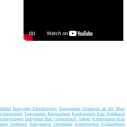
ßhübel
Babysitter Ehrenkirchen
Tagesmutter Steinheim an der Murr
Schussenried
Tagesmutter Rheinzabern
Kindergarten Kita Waldkirch
Schwetzingen
Babyfotos Bad Grönenbach, Allgäu
Kindergarten Kita
ehung Sodingen
Babygalerie Dortmund
Kinderturnen Schauenburg