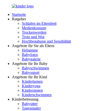
Zurück
zum
Startseite
Inhalt
LuckyKids.de
Das
Ratgeber
Portal
Schlafen im Elternbett
für
Medienkonsum
Ihren
Trockenwerden
Nachwuchs
Trotz und Wut
Hochbegabung und Sensibilität
Angebote für Sie als Eltern
Hebamme
Babyfotos
Babygalerie
Angebote für Ihr Baby
Babyschwimmen
Babyssport
Angebote für Ihr Kind
Kinderturnen
Kinderyoga
Kindersingen
Kinderschwimmen
Kinderbetreuung
Babysitter
Tagesmutter