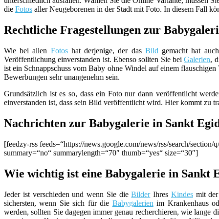
unterschiedlich ausfallen. Wählen Sie die Online Variante, müssen S
die
Fotos
aller Neugeborenen in der Stadt mit Foto. In diesem Fall k
Rechtliche Fragestellungen zur Babygaler
Wie bei allen
Fotos
hat derjenige, der das
Bild
gemacht hat auch 
Veröffentlichung einverstanden ist. Ebenso sollten Sie bei
Galerien
, 
ist ein Schnappschuss vom Baby ohne Windel auf einem flauschigen
Bewerbungen sehr unangenehm sein.
Grundsätzlich ist es so, dass ein Foto nur dann veröffentlicht werd
einverstanden ist, dass sein Bild veröffentlicht wird. Hier kommt zu
Nachrichten zur Babygalerie in Sankt Egi
[feedzy-rss feeds=“https://news.google.com/news/rss/search/secti
summary=“no“ summarylength=“70″ thumb=“yes“ size=“30″]
Wie wichtig ist eine Babygalerie in Sankt 
Jeder ist verschieden und wenn Sie die
Bilder
Ihres
Kindes
mit der
sichersten, wenn Sie sich für die
Babygalerien
im Krankenhaus oder
werden, sollten Sie dagegen immer genau recherchieren, wie lange die