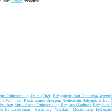
n Ihres
Kindes
entspricht.
che Früherziehung Prüm (Eifel)
Babygalerie Bad Gottleuba-Berggie
ort Mannheim
Kinderturnen Brüggen, Niederrhein
Babygalerie Bad 
rbrücken
Musikalische Früherziehung Bergisch Gladbach
Babyfotos 
en
Babyschwimmen Ascheberg, Westfalen
Musikalische Früherzi