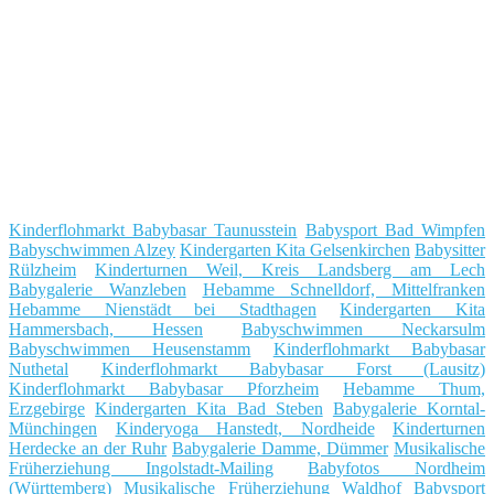
Kinderflohmarkt Babybasar Taunusstein
Babysport Bad Wimpfen
Babyschwimmen Alzey
Kindergarten Kita Gelsenkirchen
Babysitter
Rülzheim
Kinderturnen Weil, Kreis Landsberg am Lech
Babygalerie Wanzleben
Hebamme Schnelldorf, Mittelfranken
Hebamme Nienstädt bei Stadthagen
Kindergarten Kita
Hammersbach, Hessen
Babyschwimmen Neckarsulm
Babyschwimmen Heusenstamm
Kinderflohmarkt Babybasar
Nuthetal
Kinderflohmarkt Babybasar Forst (Lausitz)
Kinderflohmarkt Babybasar Pforzheim
Hebamme Thum,
Erzgebirge
Kindergarten Kita Bad Steben
Babygalerie Korntal-
Münchingen
Kinderyoga Hanstedt, Nordheide
Kinderturnen
Herdecke an der Ruhr
Babygalerie Damme, Dümmer
Musikalische
Früherziehung Ingolstadt-Mailing
Babyfotos Nordheim
(Württemberg)
Musikalische Früherziehung Waldhof
Babysport