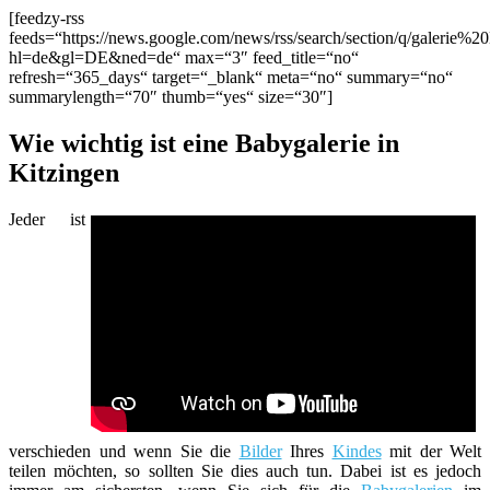
[feedzy-rss
feeds=“https://news.google.com/news/rss/search/section/q/galerie%20
hl=de&gl=DE&ned=de“ max=“3″ feed_title=“no“
refresh=“365_days“ target=“_blank“ meta=“no“ summary=“no“
summarylength=“70″ thumb=“yes“ size=“30″]
Wie wichtig ist eine Babygalerie in
Kitzingen
Jeder ist
verschieden und wenn Sie die
Bilder
Ihres
Kindes
mit der Welt
teilen möchten, so sollten Sie dies auch tun. Dabei ist es jedoch