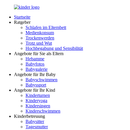
Zurück
zum
Startseite
Inhalt
LuckyKids.de
Das
Ratgeber
Portal
Schlafen im Elternbett
für
Medienkonsum
Ihren
Trockenwerden
Nachwuchs
Trotz und Wut
Hochbegabung und Sensibilität
Angebote für Sie als Eltern
Hebamme
Babyfotos
Babygalerie
Angebote für Ihr Baby
Babyschwimmen
Babyssport
Angebote für Ihr Kind
Kinderturnen
Kinderyoga
Kindersingen
Kinderschwimmen
Kinderbetreuung
Babysitter
Tagesmutter