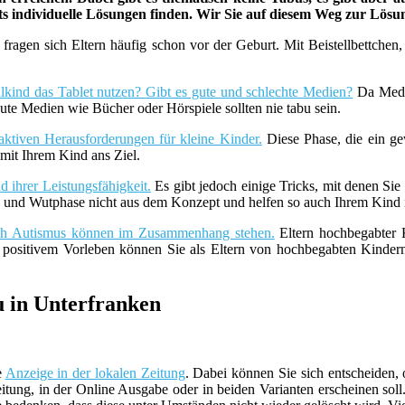
ets individuelle Lösungen finden. Wir Sie auf diesem Weg zur Lös
fragen sich Eltern häufig schon vor der Geburt. Mit Beistellbettche
lkind das Tablet nutzen? Gibt es gute und schlechte Medien?
Da Medie
ute Medien wie Bücher oder Hörspiele sollten nie tabu sein.
aktiven Herausforderungen für kleine Kinder.
Diese Phase, die ein ge
it Ihrem Kind ans Ziel.
 ihrer Leistungsfähigkeit.
Es gibt jedoch einige Tricks, mit denen Sie
z- und Wutphase nicht aus dem Konzept und helfen so auch Ihrem Kind i
uch Autismus können im Zusammenhang stehen.
Eltern hochbegabter K
t positivem Vorleben können Sie als Eltern von hochbegabten Kind
u in Unterfranken
e
Anzeige in der lokalen Zeitung
. Dabei können Sie sich entscheiden,
tung, in der Online Ausgabe oder in beiden Varianten erscheinen sol