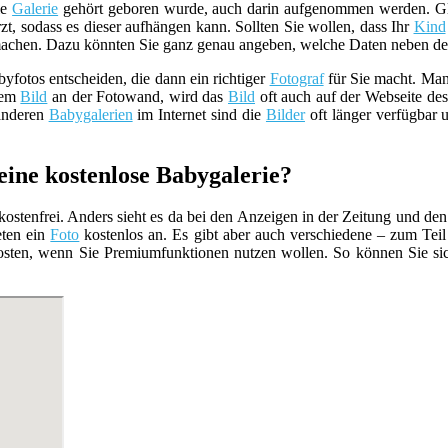
ie
Galerie
gehört geboren wurde, auch darin aufgenommen werden. Glei
zt, sodass es dieser aufhängen kann. Sollten Sie wollen, dass Ihr
Kind
chen. Dazu könnten Sie ganz genau angeben, welche Daten neben 
yfotos entscheiden, die dann ein richtiger
Fotograf
für Sie macht. Man
dem
Bild
an der Fotowand, wird das
Bild
oft auch auf der Webseite de
 anderen
Babygalerien
im Internet sind die
Bilder
oft länger verfügbar 
eine kostenlose Babygalerie?
stenfrei. Anders sieht es da bei den Anzeigen in der Zeitung und de
eten ein
Foto
kostenlos an. Es gibt aber auch verschiedene – zum Teil
 Kosten, wenn Sie Premiumfunktionen nutzen wollen. So können Sie s