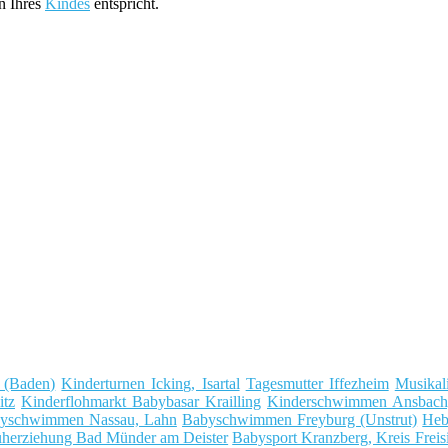
n Ihres
Kindes
entspricht.
g (Baden)
Kinderturnen Icking, Isartal
Tagesmutter Iffezheim
Musikal
itz
Kinderflohmarkt Babybasar Krailling
Kinderschwimmen Ansbach,
yschwimmen Nassau, Lahn
Babyschwimmen Freyburg (Unstrut)
Heb
üherziehung Bad Münder am Deister
Babysport Kranzberg, Kreis Freis