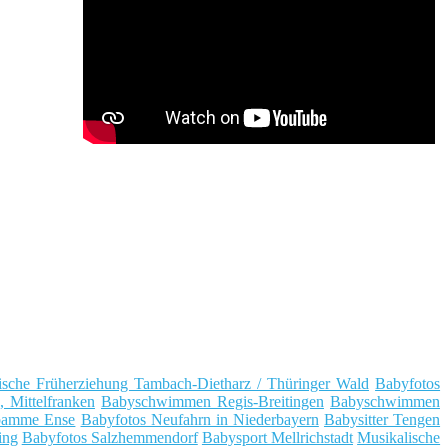
ische Früherziehung Tambach-Dietharz / Thüringer Wald
Babyfotos
 Mittelfranken
Babyschwimmen Regis-Breitingen
Babyschwimmen
amme Ense
Babyfotos Neufahrn in Niederbayern
Babysitter Tengen
ing
Babyfotos Salzhemmendorf
Babysport Mellrichstadt
Musikalische