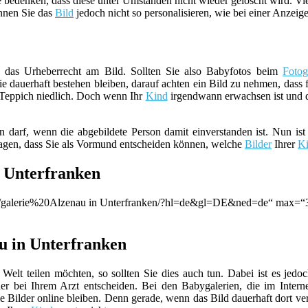
ie bedenken, dass diese unter Umständen nicht wieder gelöscht wird. Vi
önnen Sie das
Bild
jedoch nicht so personalisieren, wie bei einer Anzeige
das Urheberrecht am Bild. Sollten Sie also Babyfotos beim
Fotog
die dauerhaft bestehen bleiben, darauf achten ein Bild zu nehmen, dass 
 Teppich niedlich. Doch wenn Ihr
Kind
irgendwann erwachsen ist und di
en darf, wenn die abgebildete Person damit einverstanden ist. Nun ist
 tragen, dass Sie als Vormund entscheiden können, welche
Bilder
Ihrer
Ki
n Unterfranken
on/q/galerie%20Alzenau in Unterfranken/?hl=de&gl=DE&ned=de“ max=“3
au in Unterfranken
 Welt teilen möchten, so sollten Sie dies auch tun. Dabei ist es jed
 bei Ihrem Arzt entscheiden. Bei den Babygalerien, die im Intern
 Bilder online bleiben. Denn gerade, wenn das Bild dauerhaft dort ver