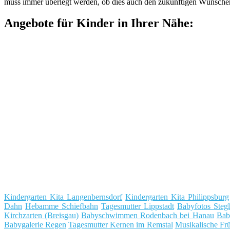
muss immer überlegt werden, ob dies auch den zukünftigen Wünsche
Angebote für Kinder in Ihrer Nähe:
Kindergarten Kita Langenbernsdorf
Kindergarten Kita Philippsbur
Dahn
Hebamme Schiefbahn
Tagesmutter Lippstadt
Babyfotos Stegl
Kirchzarten (Breisgau)
Babyschwimmen Rodenbach bei Hanau
Bab
Babygalerie Regen
Tagesmutter Kernen im Remstal
Musikalische Fr