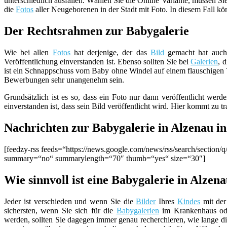
unterschiedlich ausfallen. Wählen Sie die Online Variante, müssen S
die
Fotos
aller Neugeborenen in der Stadt mit Foto. In diesem Fall k
Der Rechtsrahmen zur Babygalerie
Wie bei allen
Fotos
hat derjenige, der das
Bild
gemacht hat auch 
Veröffentlichung einverstanden ist. Ebenso sollten Sie bei
Galerien
, 
ist ein Schnappschuss vom Baby ohne Windel auf einem flauschigen
Bewerbungen sehr unangenehm sein.
Grundsätzlich ist es so, dass ein Foto nur dann veröffentlicht werd
einverstanden ist, dass sein Bild veröffentlicht wird. Hier kommt zu
Nachrichten zur Babygalerie in Alzenau i
[feedzy-rss feeds=“https://news.google.com/news/rss/search/secti
summary=“no“ summarylength=“70″ thumb=“yes“ size=“30″]
Wie sinnvoll ist eine Babygalerie in Alzen
Jeder ist verschieden und wenn Sie die
Bilder
Ihres
Kindes
mit der
sichersten, wenn Sie sich für die
Babygalerien
im Krankenhaus oder
werden, sollten Sie dagegen immer genau recherchieren, wie lange die