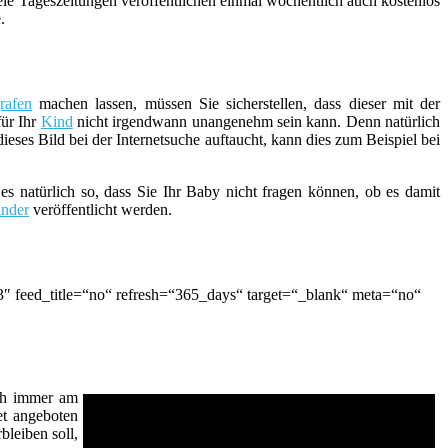
ele Tageszeitungen veröffentlichen einmal wöchentlich auch kostenlos
.
rafen
machen lassen, müssen Sie sicherstellen, dass dieser mit der
für Ihr
Kind
nicht irgendwann unangenehm sein kann. Denn natürlich
eses Bild bei der Internetsuche auftaucht, kann dies zum Beispiel bei
 es natürlich so, dass Sie Ihr Baby nicht fragen können, ob es damit
nder
veröffentlicht werden.
″ feed_title=“no“ refresh=“365_days“ target=“_blank“ meta=“no“
och immer am
et angeboten
bleiben soll,