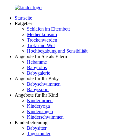
Zurück
zum
Startseite
Inhalt
LuckyKids.de
Das
Ratgeber
Portal
Schlafen im Elternbett
für
Medienkonsum
Ihren
Trockenwerden
Nachwuchs
Trotz und Wut
Hochbegabung und Sensibilität
Angebote für Sie als Eltern
Hebamme
Babyfotos
Babygalerie
Angebote für Ihr Baby
Babyschwimmen
Babyssport
Angebote für Ihr Kind
Kinderturnen
Kinderyoga
Kindersingen
Kinderschwimmen
Kinderbetreuung
Babysitter
Tagesmutter