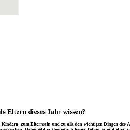
ls Eltern dieses Jahr wissen?
indern, zum Elternsein und zu alle den wichtigen Dingen des Au
 erreichen. Dabei gibt es thematisch keine Tabus, es gibt aber a