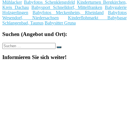
Mühlacker
Babyfotos Schenklengsfeld
Kinderturnen Bergkirchen,
Kreis Dachau
Babysport Schnelldorf, Mittelfranken
Babygalerie
Holzgerlingen
Babyfotos Meckenheim, Rheinland
Babyfotos
Wesendorf, Niedersachsen
Kinderflohmarkt Babybasar
Schlangenbad, Taunus
Babysitter Gruna
Suchen (Angebot und Ort):
Suche
Suchen
nach:
Informieren Sie sich weiter!