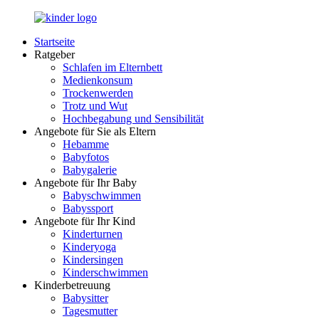
Zurück
zum
Startseite
Inhalt
LuckyKids.de
Das
Ratgeber
Portal
Schlafen im Elternbett
für
Medienkonsum
Ihren
Trockenwerden
Nachwuchs
Trotz und Wut
Hochbegabung und Sensibilität
Angebote für Sie als Eltern
Hebamme
Babyfotos
Babygalerie
Angebote für Ihr Baby
Babyschwimmen
Babyssport
Angebote für Ihr Kind
Kinderturnen
Kinderyoga
Kindersingen
Kinderschwimmen
Kinderbetreuung
Babysitter
Tagesmutter