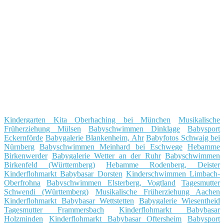
Kindergarten Kita Oberhaching bei München
Musikalische
Früherziehung Mülsen
Babyschwimmen Dinklage
Babysport
Eckernförde
Babygalerie Blankenheim, Ahr
Babyfotos Schwaig bei
Nürnberg
Babyschwimmen Meinhard bei Eschwege
Hebamme
Birkenwerder
Babygalerie Wetter an der Ruhr
Babyschwimmen
Birkenfeld (Württemberg)
Hebamme Rodenberg, Deister
Kinderflohmarkt Babybasar Dorsten
Kinderschwimmen Limbach-
Oberfrohna
Babyschwimmen Elsterberg, Vogtland
Tagesmutter
Schwendi (Württemberg)
Musikalische Früherziehung Aachen
Kinderflohmarkt Babybasar Wettstetten
Babygalerie Wiesentheid
Tagesmutter Frammersbach
Kinderflohmarkt Babybasar
Holzminden
Kinderflohmarkt Babybasar Oftersheim
Babysport