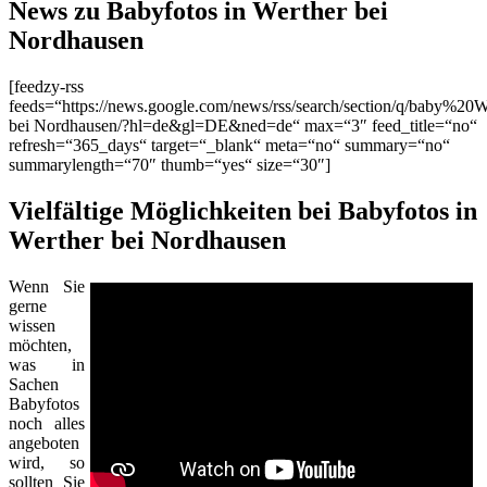
News zu Babyfotos in Werther bei
Nordhausen
[feedzy-rss
feeds=“https://news.google.com/news/rss/search/section/q/baby%20W
bei Nordhausen/?hl=de&gl=DE&ned=de“ max=“3″ feed_title=“no“
refresh=“365_days“ target=“_blank“ meta=“no“ summary=“no“
summarylength=“70″ thumb=“yes“ size=“30″]
Vielfältige Möglichkeiten bei Babyfotos in
Werther bei Nordhausen
Wenn Sie
gerne
wissen
möchten,
was in
Sachen
Babyfotos
noch alles
angeboten
wird, so
sollten Sie