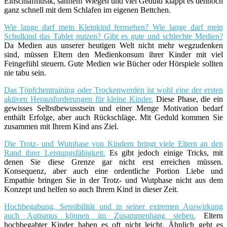
Einschlafmusik, sanftem Wiegen und viel Geduld klappt es dennoch
ganz schnell mit dem Schlafen im eigenen Bettchen.
Wie lange darf mein Kleinkind fernsehen? Wie lange darf mein
Schulkind das Tablet nutzen? Gibt es gute und schlechte Medien?
Da Medien aus unserer heutigen Welt nicht mehr wegzudenken
sind, müssen Eltern den Medienkonsum ihrer Kinder mit viel
Feingefühl steuern. Gute Medien wie Bücher oder Hörspiele sollten
nie tabu sein.
Das Töpfchentraining oder Trockenwerden ist wohl eine der ersten
aktiven Herausforderungen für kleine Kinder.
Diese Phase, die ein
gewisses Selbstbewusstsein und einer Menge Motivation bedarf
enthält Erfolge, aber auch Rückschläge. Mit Geduld kommen Sie
zusammen mit Ihrem Kind ans Ziel.
Die Trotz- und Wutphase von Kindern bringt viele Eltern an den
Rand ihrer Leistungsfähigkeit.
Es gibt jedoch einige Tricks, mit
denen Sie diese Grenze gar nicht erst erreichen müssen.
Konsequenz, aber auch eine ordentliche Portion Liebe und
Empathie bringen Sie in der Trotz- und Wutphase nicht aus dem
Konzept und helfen so auch Ihrem Kind in dieser Zeit.
Hochbegabung, Sensibilität und in seiner extremen Auswirkung
auch Autismus können im Zusammenhang stehen.
Eltern
hochbegabter Kinder haben es oft nicht leicht. Ähnlich geht es