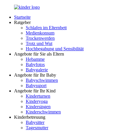
Zurück
zum
Startseite
Inhalt
LuckyKids.de
Das
Ratgeber
Portal
Schlafen im Elternbett
für
Medienkonsum
Ihren
Trockenwerden
Nachwuchs
Trotz und Wut
Hochbegabung und Sensibilität
Angebote für Sie als Eltern
Hebamme
Babyfotos
Babygalerie
Angebote für Ihr Baby
Babyschwimmen
Babyssport
Angebote für Ihr Kind
Kinderturnen
Kinderyoga
Kindersingen
Kinderschwimmen
Kinderbetreuung
Babysitter
Tagesmutter