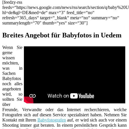
[feedzy-rss
feeds=“https://news.google.com/news/rss/search/section/q/baby%20
hl=de&gl=DE&ned=de“ max=“3″ feed_title=“no“
refresh=“365_days“ target=“_blank“ meta=“no“ summary=“no“
summarylength=“70″ thumb=“yes“ size=“30″]
Breites Angebot für Babyfotos in Uedem
Wenn Sie
gerne
wissen
möchten,
was in
Sachen
Babyfotos
noch alles
angeboten
wird, so
sollten Sie
über
Freunde, Verwandte oder das Internet recherchieren, welche
Fotografen sich auf diesen Service spezialisiert haben. Nehmen Sie
Kontakt mit Ihrem
Babyfotografen
auf, er wird sich auch vor einem
Shooting immer gut beraten. In einem persönlichen Gespräch kann