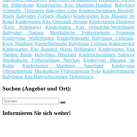
bei Hildesheim
Kindergarten Kita Maxhütte-Haidhof
Babyfotos
Schmölln, Thüringen
Babysitter Lehe
Kinderschwimmen Bendorf,
Rhein
Babysitter Forbach (Baden)
Kindergarten Kita Massing im
Rottal
Kindergarten Kita Altenstadt, Hessen
Kinderturnen Ehningen
(Kreis Böblingen)
Kindergarten Kita Oebisfelde-Weferlingen
Babysitter Nadorst
Musikalische Früherziehung Fronreute
Kinderyoga Wallerfangen
Kinderflohmarkt Babybasar Liebenau,
Kreis Nienburg
Kinderflohmarkt Babybasar Uebigau-Wahrenbrück
Kindergarten Kita Bondorf (Kreis Böblingen)
Kindergarten Kita
Niedere Börde
Babyfotos Hirschaid
Kinderschwimmen Salzweg
Musikalische Früherziehung Nerchau
Kinderyoga Massing im
Rottal
Kinderturnen Marsberg, Sauerland
Kinderyoga
Oberammergau
Musikalische Früherziehung Syke
Kinderflohmarkt
Babybasar Jena
Babyschwimmen Tiefenbroich
Suchen (Angebot und Ort):
Suche
Suchen
nach:
Informieren Sie sich weiter!