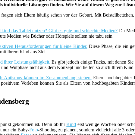
ets individuelle Lösungen finden. Wir Sie auf diesem Weg zur Lös
fragen sich Eltern häufig schon vor der Geburt. Mit Beistellbettche
lkind das Tablet nutzen? Gibt es gute und schlechte Medien?
Da Medie
ute Medien wie Bücher oder Hörspiele sollten nie tabu sein.
aktiven Herausforderungen für kleine Kinder.
Diese Phase, die ein ge
it Ihrem Kind ans Ziel.
 ihrer Leistungsfähigkeit.
Es gibt jedoch einige Tricks, mit denen Sie
z- und Wutphase nicht aus dem Konzept und helfen so auch Ihrem Kind i
uch Autismus können im Zusammenhang stehen.
Eltern hochbegabter K
t positivem Vorleben können Sie als Eltern von hochbegabten Kind
udensberg
eitpunkt gekommen ist. Denn ob Ihr
Kind
erst wenige Wochen oder sch
ht nur ein Baby-
Foto
-Shooting zu planen, sondern vielleicht alle 3 ode