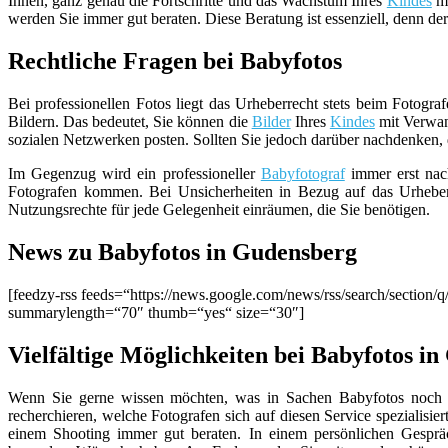
Ihnen, ganz genau die Fortschritte und das Wachstum Ihres
Kindes
mi
werden Sie immer gut beraten. Diese Beratung ist essenziell, denn de
Rechtliche Fragen bei Babyfotos
Bei professionellen Fotos liegt das Urheberrecht stets beim Fotograf
Bildern. Das bedeutet, Sie können die
Bilder
Ihres
Kindes
mit Verwan
sozialen Netzwerken posten. Sollten Sie jedoch darüber nachdenken, 
Im Gegenzug wird ein professioneller
Babyfotograf
immer erst nach
Fotografen kommen. Bei Unsicherheiten in Bezug auf das Urheberr
Nutzungsrechte für jede Gelegenheit einräumen, die Sie benötigen.
News zu Babyfotos in Gudensberg
[feedzy-rss feeds=“https://news.google.com/news/rss/search/sect
summarylength=“70″ thumb=“yes“ size=“30″]
Vielfältige Möglichkeiten bei Babyfotos i
Wenn Sie gerne wissen möchten, was in Sachen Babyfotos noch al
recherchieren, welche Fotografen sich auf diesen Service spezialis
einem Shooting immer gut beraten. In einem persönlichen Gesprä