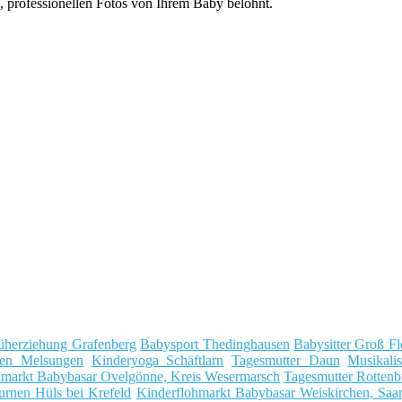
professionellen Fotos von Ihrem Baby belohnt.
üherziehung Grafenberg
Babysport Thedinghausen
Babysitter Groß Fl
en Melsungen
Kinderyoga Schäftlarn
Tagesmutter Daun
Musikali
hmarkt Babybasar Ovelgönne, Kreis Wesermarsch
Tagesmutter Rottenb
urnen Hüls bei Krefeld
Kinderflohmarkt Babybasar Weiskirchen, Saa