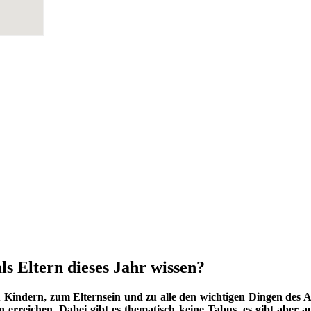
ls Eltern dieses Jahr wissen?
indern, zum Elternsein und zu alle den wichtigen Dingen des Au
 erreichen. Dabei gibt es thematisch keine Tabus, es gibt aber a