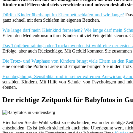
Kinder und Eltern sind stets verschieden und müssen deshalb st
Dürfen Kinder überhaupt im Elternbett schlafen und wie lange?
Das 
ganz schnell mit dem Schlafen im eigenen Bettchen.
Wie lange darf mein Kleinkind fernsehen? Wie lange darf mein Schu
Eltern den Medienkonsum ihrer Kinder mit viel Feingefühl steuern. G
Das Töpfchentraining oder Trockenwerden ist wohl eine der ersten 
Erfolge, aber auch Rückschläge. Mit Geduld kommen Sie zusammen m
Die Trotz- und Wutphase von Kindern bringt viele Eltern an den Rand
eine ordentliche Portion Liebe und Empathie bringen Sie in der Trot
Hochbegabung, Sensibilität und in seiner extremen Auswirkung a
sensiblen Kindern. Mit Hilfe von Schule, von Psychologen und mi
ebenen.
Der richtige Zeitpunkt für Babyfotos in G
Hier haben Sie die Wahl selbst zu entscheiden, wann der richtige Z
entscheiden. Es ist jedoch sicherlich auch eine Überlegung wert, nic