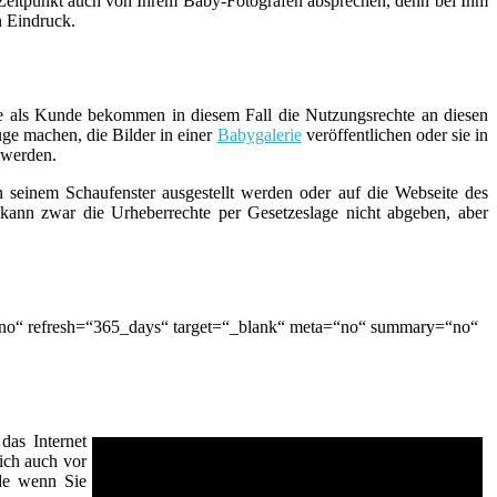
 Zeitpunkt auch von Ihrem Baby-Fotografen absprechen, denn bei Ihm
n Eindruck.
 Sie als Kunde bekommen in diesem Fall die Nutzungsrechte an diesen
ge machen, die Bilder in einer
Babygalerie
veröffentlichen oder sie in
 werden.
n seinem Schaufenster ausgestellt werden oder auf die Webseite des
kann zwar die Urheberrechte per Gesetzeslage nicht abgeben, aber
“no“ refresh=“365_days“ target=“_blank“ meta=“no“ summary=“no“
das Internet
ich auch vor
ade wenn Sie