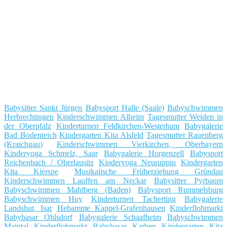
Babysitter Sankt Jürgen
Babysport Halle (Saale)
Babyschwimmen
Herbrechtingen
Kinderschwimmen Alheim
Tagesmutter Weiden in
der Oberpfalz
Kinderturnen Feldkirchen-Westerham
Babygalerie
Bad Bodenteich
Kindergarten Kita Alsfeld
Tagesmutter Rauenberg
(Kraichgau)
Kinderschwimmen Vierkirchen, Oberbayern
Kinderyoga Schmelz, Saar
Babygalerie Horgenzell
Babysport
Reichenbach / Oberlausitz
Kinderyoga Neuruppin
Kindergarten
Kita Kierspe
Musikalische Früherziehung Gründau
Kinderschwimmen Lauffen am Neckar
Babysitter Pyrbaum
Babyschwimmen Mahlberg (Baden)
Babysport Rummelsburg
Babyschwimmen Huy
Kinderturnen Tacherting
Babygalerie
Landshut, Isar
Hebamme Kappel-Grafenhausen
Kinderflohmarkt
Babybasar Ohlsdorf
Babygalerie Schaafheim
Babyschwimmen
Maintal
Kinderflohmarkt Babybasar Karben
Kindergarten Kita