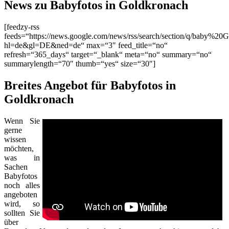
News zu Babyfotos in Goldkronach
[feedzy-rss
feeds=“https://news.google.com/news/rss/search/section/q/baby%20
hl=de&gl=DE&ned=de“ max=“3″ feed_title=“no“
refresh=“365_days“ target=“_blank“ meta=“no“ summary=“no“
summarylength=“70″ thumb=“yes“ size=“30″]
Breites Angebot für Babyfotos in
Goldkronach
Wenn Sie
gerne
wissen
möchten,
was in
Sachen
Babyfotos
noch alles
angeboten
wird, so
sollten Sie
über