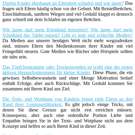
Dürfen Kinder überhaupt im Elternbett schlafen und wie lange?
Das
fragen sich Eltern häufig schon vor der Geburt. Mit Beistellbettchen,
Einschlafmusik, sanftem Wiegen und viel Geduld klappt es dennoch
ganz schnell mit dem Schlafen im eigenen Bettchen.
Wie lange darf mein Kleinkind fernsehen? Wie lange darf mein
Schulkind das Tablet nutzen? Gibt es gute und schlechte Medien?
Da Medien aus unserer heutigen Welt nicht mehr wegzudenken
sind, müssen Eltern den Medienkonsum ihrer Kinder mit viel
Feingefühl steuern. Gute Medien wie Bücher oder Hörspiele sollten
nie tabu sein.
Das Töpfchentraining oder Trockenwerden ist wohl eine der ersten
aktiven Herausforderungen für kleine Kinder.
Diese Phase, die ein
gewisses Selbstbewusstsein und einer Menge Motivation bedarf
enthält Erfolge, aber auch Rückschläge. Mit Geduld kommen Sie
zusammen mit Ihrem Kind ans Ziel.
Die Trotz- und Wutphase von Kindern bringt viele Eltern an den
Rand ihrer Leistungsfähigkeit.
Es gibt jedoch einige Tricks, mit
denen Sie diese Grenze gar nicht erst erreichen müssen.
Konsequenz, aber auch eine ordentliche Portion Liebe und
Empathie bringen Sie in der Trotz- und Wutphase nicht aus dem
Konzept und helfen so auch Ihrem Kind in dieser Zeit.