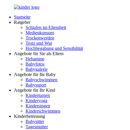
Zurück
zum
Startseite
Inhalt
LuckyKids.de
Das
Ratgeber
Portal
Schlafen im Elternbett
für
Medienkonsum
Ihren
Trockenwerden
Nachwuchs
Trotz und Wut
Hochbegabung und Sensibilität
Angebote für Sie als Eltern
Hebamme
Babyfotos
Babygalerie
Angebote für Ihr Baby
Babyschwimmen
Babyssport
Angebote für Ihr Kind
Kinderturnen
Kinderyoga
Kindersingen
Kinderschwimmen
Kinderbetreuung
Babysitter
Tagesmutter