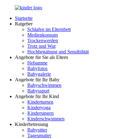
Zurück
zum
Startseite
Inhalt
LuckyKids.de
Das
Ratgeber
Portal
Schlafen im Elternbett
für
Medienkonsum
Ihren
Trockenwerden
Nachwuchs
Trotz und Wut
Hochbegabung und Sensibilität
Angebote für Sie als Eltern
Hebamme
Babyfotos
Babygalerie
Angebote für Ihr Baby
Babyschwimmen
Babyssport
Angebote für Ihr Kind
Kinderturnen
Kinderyoga
Kindersingen
Kinderschwimmen
Kinderbetreuung
Babysitter
Tagesmutter