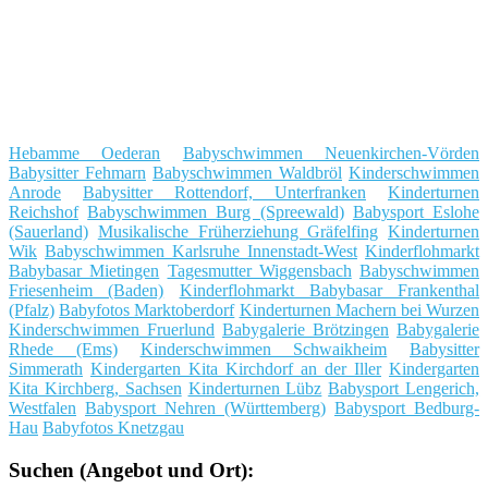
Hebamme Oederan
Babyschwimmen Neuenkirchen-Vörden
Babysitter Fehmarn
Babyschwimmen Waldbröl
Kinderschwimmen
Anrode
Babysitter Rottendorf, Unterfranken
Kinderturnen
Reichshof
Babyschwimmen Burg (Spreewald)
Babysport Eslohe
(Sauerland)
Musikalische Früherziehung Gräfelfing
Kinderturnen
Wik
Babyschwimmen Karlsruhe Innenstadt-West
Kinderflohmarkt
Babybasar Mietingen
Tagesmutter Wiggensbach
Babyschwimmen
Friesenheim (Baden)
Kinderflohmarkt Babybasar Frankenthal
(Pfalz)
Babyfotos Marktoberdorf
Kinderturnen Machern bei Wurzen
Kinderschwimmen Fruerlund
Babygalerie Brötzingen
Babygalerie
Rhede (Ems)
Kinderschwimmen Schwaikheim
Babysitter
Simmerath
Kindergarten Kita Kirchdorf an der Iller
Kindergarten
Kita Kirchberg, Sachsen
Kinderturnen Lübz
Babysport Lengerich,
Westfalen
Babysport Nehren (Württemberg)
Babysport Bedburg-
Hau
Babyfotos Knetzgau
Suchen (Angebot und Ort):