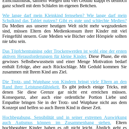
Einschlafmusik, sanftem Wiegen und viel Geduld klappt es dennoch
ganz schnell mit dem Schlafen im eigenen Bettchen.
Wie lange darf mein Kleinkind fernsehen? Wie lange darf mein
Schulkind das Tablet nutzen? Gibt es gute und schlechte Medien?
Da Medien aus unserer heutigen Welt nicht mehr wegzudenken
sind, müssen Eltern den Medienkonsum ihrer Kinder mit viel
Feingefühl steuern. Gute Medien wie Bücher oder Hörspiele sollten
nie tabu sein.
Das Töpfchentraining oder Trockenwerden ist wohl eine der ersten
aktiven Herausforderungen für kleine Kinder.
Diese Phase, die ein
gewisses Selbstbewusstsein und einer Menge Motivation bedarf
enthält Erfolge, aber auch Rückschläge. Mit Geduld kommen Sie
zusammen mit Ihrem Kind ans Ziel.
Die Trotz- und Wutphase von Kindern bringt viele Eltern an den
Rand ihrer Leistungsfähigkeit.
Es gibt jedoch einige Tricks, mit
denen Sie diese Grenze gar nicht erst erreichen müssen.
Konsequenz, aber auch eine ordentliche Portion Liebe und
Empathie bringen Sie in der Trotz- und Wutphase nicht aus dem
Konzept und helfen so auch Ihrem Kind in dieser Zeit.
Hochbegabung, Sensibilität und in seiner extremen Auswirkung
auch Autismus können im Zusammenhang stehen.
Eltern
hochbegabter Kinder haben es oft nicht leicht. Ähnlich geht es