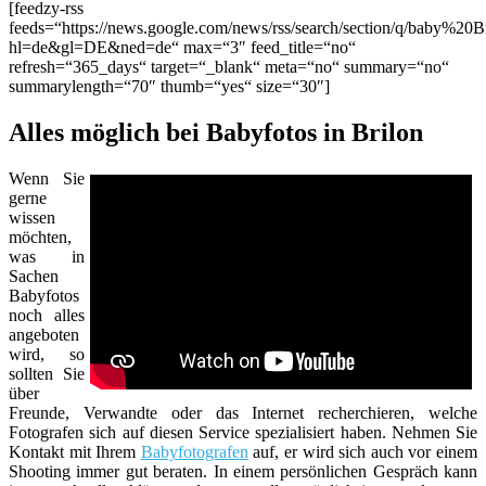
[feedzy-rss
feeds=“https://news.google.com/news/rss/search/section/q/baby%20Br
hl=de&gl=DE&ned=de“ max=“3″ feed_title=“no“
refresh=“365_days“ target=“_blank“ meta=“no“ summary=“no“
summarylength=“70″ thumb=“yes“ size=“30″]
Alles möglich bei Babyfotos in Brilon
Wenn Sie
gerne
wissen
möchten,
was in
Sachen
Babyfotos
noch alles
angeboten
wird, so
sollten Sie
über
Freunde, Verwandte oder das Internet recherchieren, welche
Fotografen sich auf diesen Service spezialisiert haben. Nehmen Sie
Kontakt mit Ihrem
Babyfotografen
auf, er wird sich auch vor einem
Shooting immer gut beraten. In einem persönlichen Gespräch kann