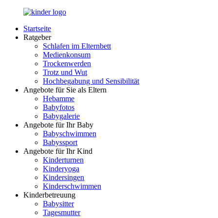
Zurück
zum
Startseite
Inhalt
LuckyKids.de
Das
Ratgeber
Portal
Schlafen im Elternbett
für
Medienkonsum
Ihren
Trockenwerden
Nachwuchs
Trotz und Wut
Hochbegabung und Sensibilität
Angebote für Sie als Eltern
Hebamme
Babyfotos
Babygalerie
Angebote für Ihr Baby
Babyschwimmen
Babyssport
Angebote für Ihr Kind
Kinderturnen
Kinderyoga
Kindersingen
Kinderschwimmen
Kinderbetreuung
Babysitter
Tagesmutter