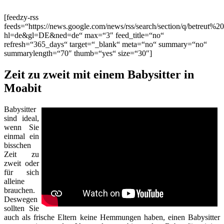
[feedzy-rss
feeds=“https://news.google.com/news/rss/search/section/q/betreut%2
hl=de&gl=DE&ned=de“ max=“3″ feed_title=“no“
refresh=“365_days“ target=“_blank“ meta=“no“ summary=“no“
summarylength=“70″ thumb=“yes“ size=“30″]
Zeit zu zweit mit einem Babysitter in
Moabit
Babysitter
sind ideal,
wenn Sie
einmal ein
bisschen
Zeit zu
zweit oder
für sich
alleine
brauchen.
Deswegen
sollten Sie
auch als frische Eltern keine Hemmungen haben, einen Babysitter