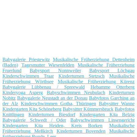
Babygalerie Priestewitz
Musikalische Früherziehung Dettenheim
(Baden)
Tagesmutter Wiesenfelden
Musikalische Früherziehung
Fruerlund
Babysport Nonnweiler
Babysport Löchgau
Kinderschwimmen Traar
Kinderturnen Stetzsch
Musikalische
Früherziehung Wörthsee
Musikalische Früherziehung Kürenz
Babygalerie Lübbenau / Spreewald
Hebamme Otterberg
Kinderyoga Asperg
Babyschwimmen Neubulach
Kinderturnen
Nobitz
Babygalerie Neustadt an der Donau
Babyfotos Garching an
der Alz
Kinderschwimmen Gotha, Thüringen
Babysitter Wanne
Kindergarten Kita Schöneberg
Babysitter Kümmersbruck
Babyfotos
Knittlingen
Kinderturnen Biesdorf
Kindergarten Kita Belzig
Babygalerie Schwedt / Oder
Babyschwimmen Linsengericht
Kindergarten Kita Heiden, Kreis Borken
Musikalische
Früherziehung Meßkirch
Kinderturnen Bovenden
Musikalische
Früherziehung Bunde, Leer