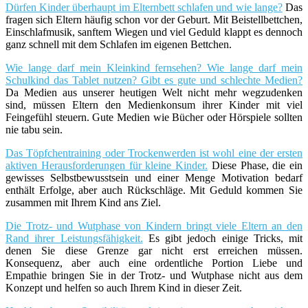
Dürfen Kinder überhaupt im Elternbett schlafen und wie lange?
Das
fragen sich Eltern häufig schon vor der Geburt. Mit Beistellbettchen,
Einschlafmusik, sanftem Wiegen und viel Geduld klappt es dennoch
ganz schnell mit dem Schlafen im eigenen Bettchen.
Wie lange darf mein Kleinkind fernsehen? Wie lange darf mein
Schulkind das Tablet nutzen? Gibt es gute und schlechte Medien?
Da Medien aus unserer heutigen Welt nicht mehr wegzudenken
sind, müssen Eltern den Medienkonsum ihrer Kinder mit viel
Feingefühl steuern. Gute Medien wie Bücher oder Hörspiele sollten
nie tabu sein.
Das Töpfchentraining oder Trockenwerden ist wohl eine der ersten
aktiven Herausforderungen für kleine Kinder.
Diese Phase, die ein
gewisses Selbstbewusstsein und einer Menge Motivation bedarf
enthält Erfolge, aber auch Rückschläge. Mit Geduld kommen Sie
zusammen mit Ihrem Kind ans Ziel.
Die Trotz- und Wutphase von Kindern bringt viele Eltern an den
Rand ihrer Leistungsfähigkeit.
Es gibt jedoch einige Tricks, mit
denen Sie diese Grenze gar nicht erst erreichen müssen.
Konsequenz, aber auch eine ordentliche Portion Liebe und
Empathie bringen Sie in der Trotz- und Wutphase nicht aus dem
Konzept und helfen so auch Ihrem Kind in dieser Zeit.